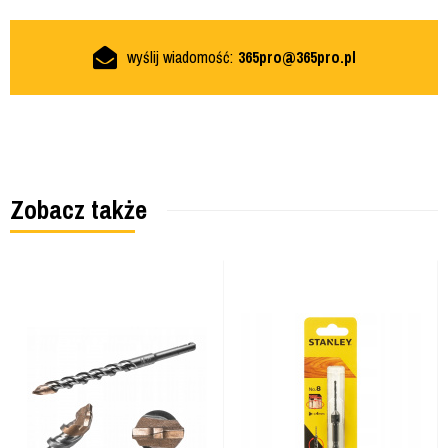
wyślij wiadomość:
365pro@365pro.pl
Zobacz także