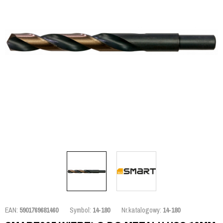
EAN:
5901769681460
Symbol:
14-180
Nr.katalogowy:
14-180