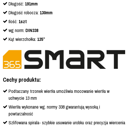
Długość:
191mm
Długość robocza:
130mm
Ilość:
1szt
wg norm:
DIN338
Kąt wierzchołka:
135°
Cechy produktu:
Podtaczany trzonek wiertła umożliwia mocowanie wiertła w
uchwycie 13 mm
Wiertła wykonane wg. normy 338 gwarantują wysoką i
powtarzalność
Szlifowana spirala- szybkie usuwanie urobku oraz precyzja wiercenia