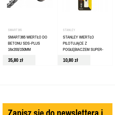
SMART365
STANLEY
SMART365 WIERTŁO DO
STANLEY WIERTŁO
BETONU SDS-PLUS
PILOTUJĄCE Z
16x200/150MM
POGŁĘBIACZEM SUPER-
LOK NR 8 STA62506
35,80
zł
10,80
zł
Zapisz się do newslettera i