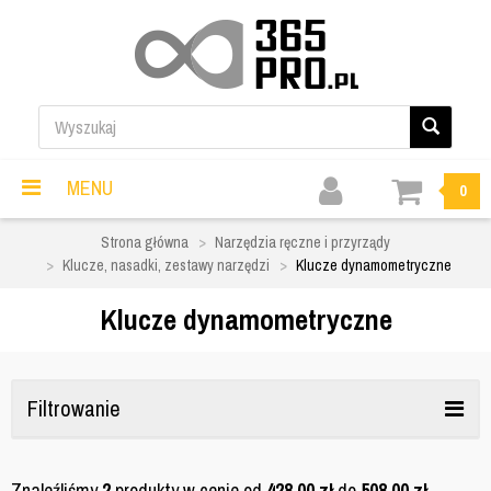
MENU
0
Strona główna
Narzędzia ręczne i przyrządy
Klucze, nasadki, zestawy narzędzi
Klucze dynamometryczne
Klucze dynamometryczne
Filtrowanie
Znaleźliśmy
2
produkty w cenie od
428,00
zł
do
508,00
zł