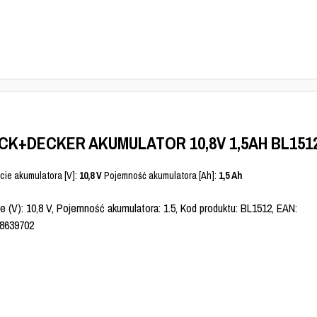
CK+DECKER AKUMULATOR 10,8V 1,5AH BL151
cie akumulatora [V]:
10,8 V
Pojemność akumulatora [Ah]:
1,5 Ah
e (V): 10,8 V, Pojemność akumulatora: 1.5, Kod produktu: BL1512, EAN:
8639702