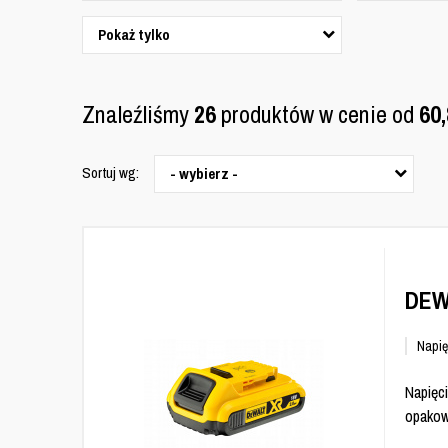
Pokaż tylko
Znaleźliśmy
26
produktów w cenie od
60
Sortuj wg:
- wybierz -
DEW
Napię
Napięci
opakow