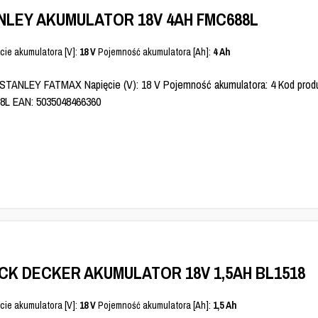
NLEY AKUMULATOR 18V 4AH FMC688L
cie akumulatora [V]:
18 V
Pojemność akumulatora [Ah]:
4 Ah
 STANLEY FATMAX Napięcie (V): 18 V Pojemność akumulatora: 4 Kod produ
L EAN: 5035048466360
CK DECKER AKUMULATOR 18V 1,5AH BL1518
cie akumulatora [V]:
18 V
Pojemność akumulatora [Ah]:
1,5 Ah