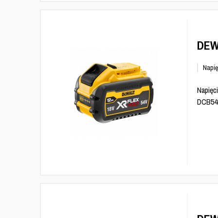
DEW
Napię
Napięci
DCB548