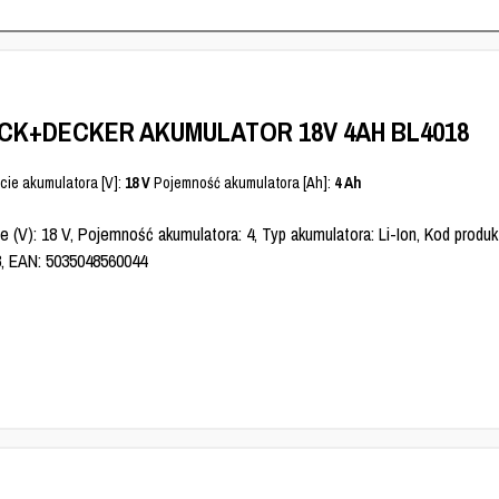
CK+DECKER AKUMULATOR 18V 4AH BL4018
cie akumulatora [V]:
18 V
Pojemność akumulatora [Ah]:
4 Ah
e (V): 18 V, Pojemność akumulatora: 4, Typ akumulatora: Li-Ion, Kod produk
, EAN: 5035048560044