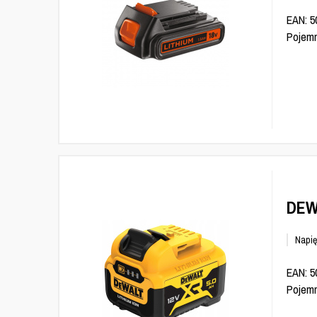
EAN: 50
Pojemn
DEW
Napię
EAN: 5
Pojemn