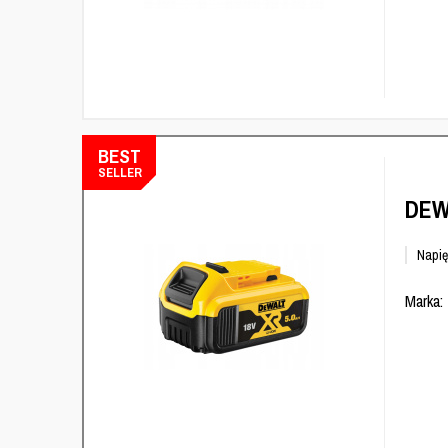
BEST
SELLER
DEW
Napię
Marka: