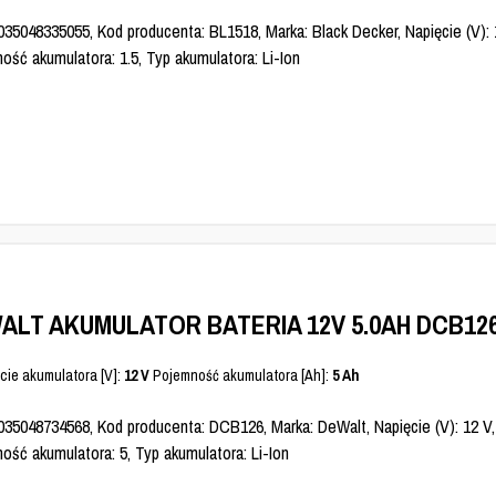
35048335055, Kod producenta: BL1518, Marka: Black Decker, Napięcie (V): 1
ość akumulatora: 1.5, Typ akumulatora: Li-Ion
ALT AKUMULATOR BATERIA 12V 5.0AH DCB12
cie akumulatora [V]:
12 V
Pojemność akumulatora [Ah]:
5 Ah
035048734568, Kod producenta: DCB126, Marka: DeWalt, Napięcie (V): 12 V, 
ość akumulatora: 5, Typ akumulatora: Li-Ion