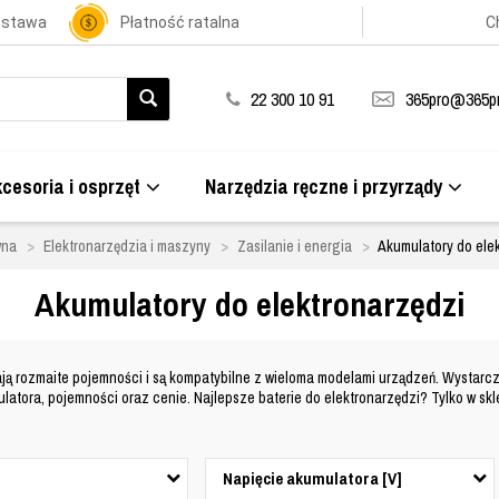
ostawa
Płatność ratalna
C
22 300 10 91
365pro@365pr
cesoria i osprzęt
Narzędzia ręczne i przyrządy
wna
Elektronarzędzia i maszyny
Zasilanie i energia
Akumulatory do ele
Akumulatory do elektronarzędzi
ją rozmaite pojemności i są kompatybilne z wieloma modelami urządzeń
. Wystarc
ora, pojemności oraz cenie. Najlepsze baterie do elektronarzędzi? Tylko w skle
Napięcie akumulatora [V]