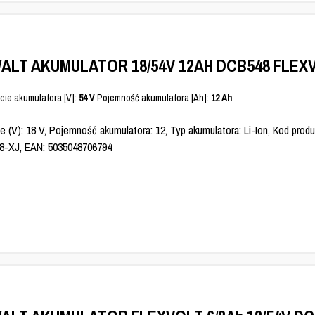
ALT AKUMULATOR 18/54V 12AH DCB548 FLEX
cie akumulatora [V]:
54 V
Pojemność akumulatora [Ah]:
12 Ah
e (V): 18 V, Pojemność akumulatora: 12, Typ akumulatora: Li-Ion, Kod produ
-XJ, EAN: 5035048706794