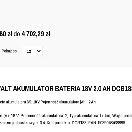
,80
zł
do
4 702,29
zł
Pokaż po:
12
ALT AKUMULATOR BATERIA 18V 2.0 AH DCB18
cie akumulatora [V]:
18 V
Pojemność akumulatora [Ah]:
2 Ah
e (V): 18 V, Pojemność akumulatora: 2, Typ akumulatora: Li-Ion, Waga prod
aniem jednostkowym: 0.4, Kod produktu: DCB183, EAN: 5035048438886