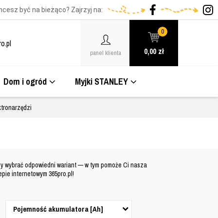
hcesz być na bieżąco? Zajrzyj na:
0
o.pl
0,00
zł
panel klienta
Dom i ogród
Myjki STANLEY
ktronarzędzi
zy wybrać odpowiedni wariant — w tym pomoże Ci nasza
pie internetowym 365pro.pl!
Pojemność akumulatora [Ah]