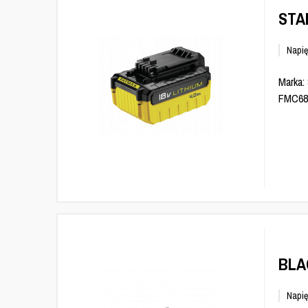
STA
Napię
Marka:
FMC688
BLA
Napię