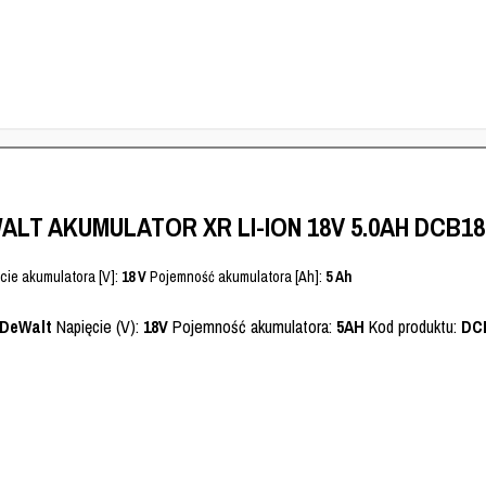
ALT AKUMULATOR XR LI-ION 18V 5.0AH DCB18
cie akumulatora [V]:
18 V
Pojemność akumulatora [Ah]:
5 Ah
DeWalt
Napięcie (V):
18V
Pojemność akumulatora:
5AH
Kod produktu:
DC