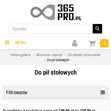
MENU
0
Strona główna
Akcesoria i osprzęt
Do pilarek i przecinarek
Do pił stołowych
Do pił stołowych
Filtrowanie
Znaleźliśmy
1
produkt w cenie od
748,00
zł
do
748,00
zł