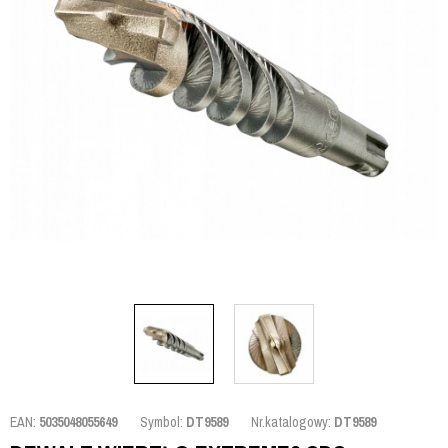
EAN:
5035048055649
Symbol:
DT9589
Nr.katalogowy:
DT9589