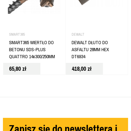
SMART365
DEWALT
SMART365 WIERTŁO DO
DEWALT DŁUTO DO
BETONU SDS-PLUS
ASFALTU 28MM HEX
QUATTRO 14x300/250MM
DT6934
65,80
zł
418,00
zł
Zapisz się do newslettera i