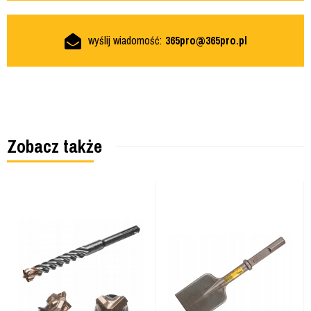
wyślij wiadomość:
365pro@365pro.pl
Zobacz także