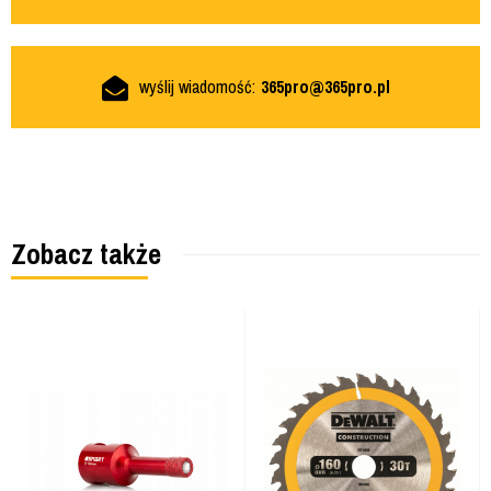
wyślij wiadomość:
365pro@365pro.pl
Zobacz także