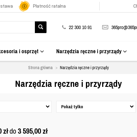
ostawa
Płatność ratalna
C
22 300 10 91
365pro@365pr
cesoria i osprzęt
Narzędzia ręczne i przyrządy
Strona główna
Narzędzia ręczne i przyrządy
Narzędzia ręczne i przyrządy
Pokaż tylko
0
zł
do
3 595,00
zł