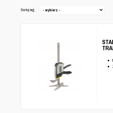
Sortuj wg:
- wybierz -
STA
TRA