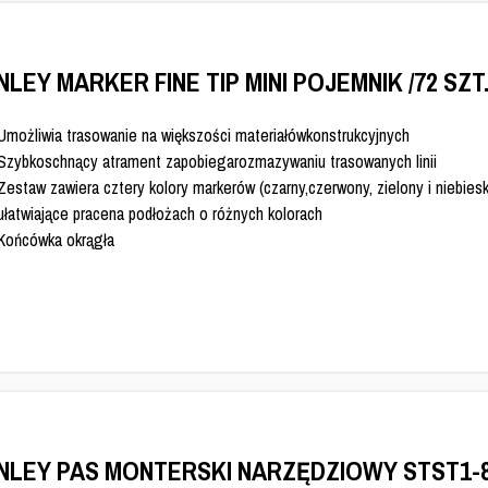
LEY MARKER FINE TIP MINI POJEMNIK /72 SZT.
Umożliwia trasowanie na większości materiałówkonstrukcyjnych
Szybkoschnący atrament zapobiegarozmazywaniu trasowanych linii
Zestaw zawiera cztery kolory markerów (czarny,czerwony, zielony i niebiesk
ułatwiające pracena podłożach o różnych kolorach
Końcówka okrągła
NLEY PAS MONTERSKI NARZĘDZIOWY STST1-8