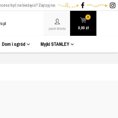
hcesz być na bieżąco? Zajrzyj na:
0
o.pl
0,00
zł
panel klienta
Dom i ogród
Myjki STANLEY