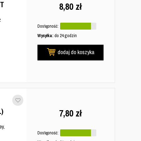
ZT
8,80
zł
z
Dostępność:
Wysyłka:
do 24 godzin
dodaj do koszyka
)
7,80
zł
ey,
Dostępność: