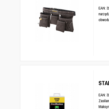
EAN: 3
narzęd
obwodu
STAN
EAN: 3
Zasila
Maksym