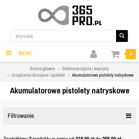
MENU
0
Strona główna
Elektronarzędzia i maszyny
Urządzenia dozujace i opalarki
Akumulatorowe pistolety natryskowe
Akumulatorowe pistolety natryskowe
Filtrowanie
Znaleźliśmy
2
produkty w cenie od
218,00
zł
do
258,00
zł