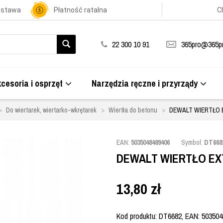
ostawa
Płatność ratalna
C
22 300 10 91
365pro@365pr
cesoria i osprzęt
Narzędzia ręczne i przyrządy
Do wiertarek, wiertarko-wkrętarek
Wiertła do betonu
DEWALT WIERTŁO 
EAN:
5035048489406
Symbol:
DT668
DEWALT WIERTŁO EX
13,80
zł
Kod produktu: DT6682, EAN: 503504