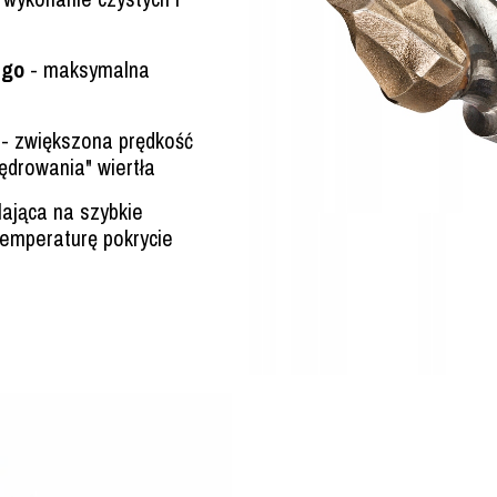
ego
- maksymalna
- zwiększona prędkość
ędrowania" wiertła
ająca na szybkie
temperaturę pokrycie