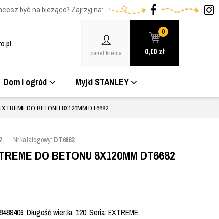
hcesz być na bieżąco? Zajrzyj na:
0
o.pl
0,00
zł
panel klienta
Dom i ogród
Myjki STANLEY
EXTREME DO BETONU 8X120MM DT6682
2
Nr.katalogowy:
DT6682
TREME DO BETONU 8X120MM DT6682
8489406, Długość wiertła: 120, Seria: EXTREME,