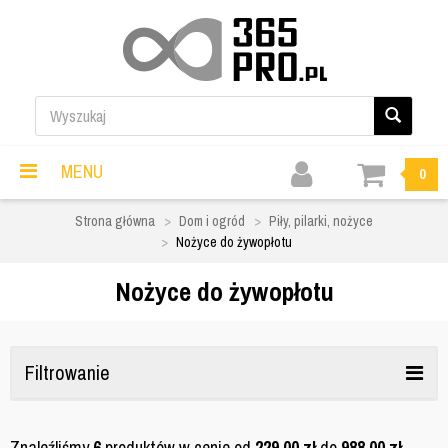
MENU
0
Strona główna
Dom i ogród
Piły, pilarki, nożyce
Nożyce do żywopłotu
Nożyce do żywopłotu
Filtrowanie
Znaleźliśmy
6
produktów w cenie od
229,00
zł
do
988,00
zł