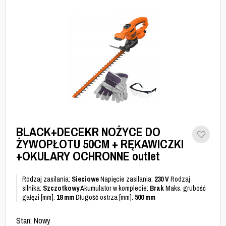
BLACK+DECEKR NOŻYCE DO
ŻYWOPŁOTU 50CM + RĘKAWICZKI
+OKULARY OCHRONNE outlet
Rodzaj zasilania:
Sieciowe
Napięcie zasilania:
230 V
Rodzaj
silnika:
Szczotkowy
Akumulator w komplecie:
Brak
Maks. grubość
gałęzi [mm]:
18 mm
Długość ostrza [mm]:
500 mm
Stan: Nowy