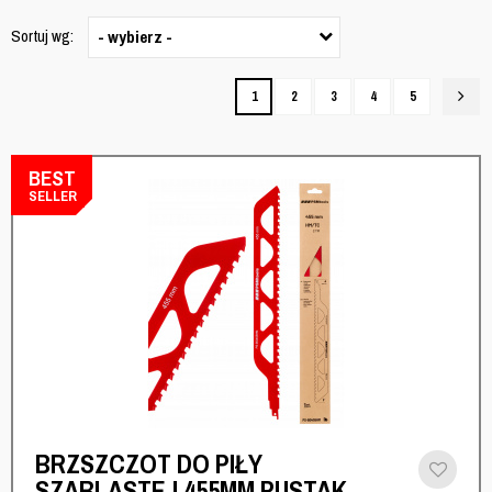
Sortuj wg:
- wybierz -
1
2
3
4
5
BEST
SELLER
BRZSZCZOT DO PIŁY
SZABLASTEJ 455MM PUSTAK