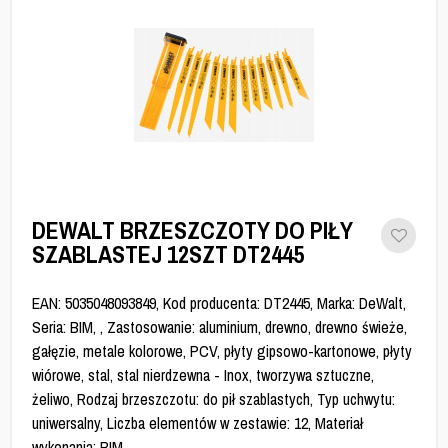
DEWALT BRZESZCZOTY DO PIŁY
SZABLASTEJ 12SZT DT2445
EAN: 5035048093849, Kod producenta: DT2445, Marka: DeWalt,
Seria: BIM, , Zastosowanie: aluminium, drewno, drewno świeże,
gałęzie, metale kolorowe, PCV, płyty gipsowo-kartonowe, płyty
wiórowe, stal, stal nierdzewna - Inox, tworzywa sztuczne,
żeliwo, Rodzaj brzeszczotu: do pił szablastych, Typ uchwytu:
uniwersalny, Liczba elementów w zestawie: 12, Materiał
wykonania: BIM