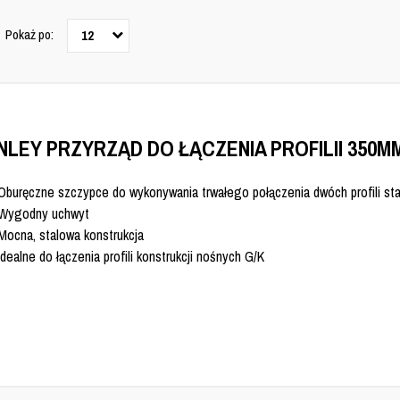
Pokaż po:
12
NLEY PRZYRZĄD DO ŁĄCZENIA PROFILII 350M
Oburęczne szczypce do wykonywania trwałego połączenia dwóch profili st
Wygodny uchwyt
Mocna, stalowa konstrukcja
Idealne do łączenia profili konstrukcji nośnych G/K