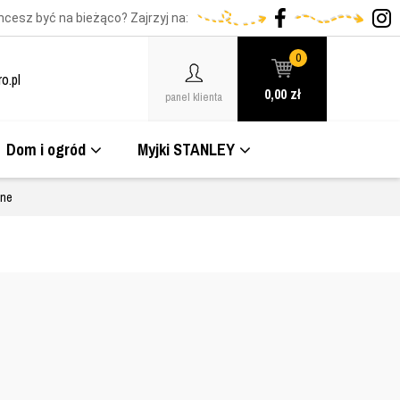
hcesz być na bieżąco? Zajrzyj na:
0
o.pl
0,00
zł
panel klienta
Dom i ogród
Myjki STANLEY
zne