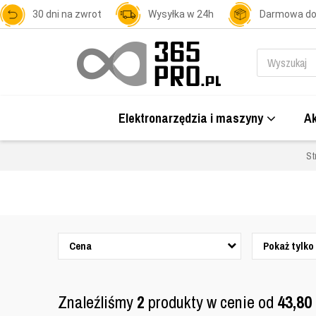
30 dni na zwrot
Wysyłka w 24h
Darmowa d
Elektronarzędzia i maszyny
Ak
St
Cena
Pokaż tylko
Znaleźliśmy
2
produkty w cenie od
43,80