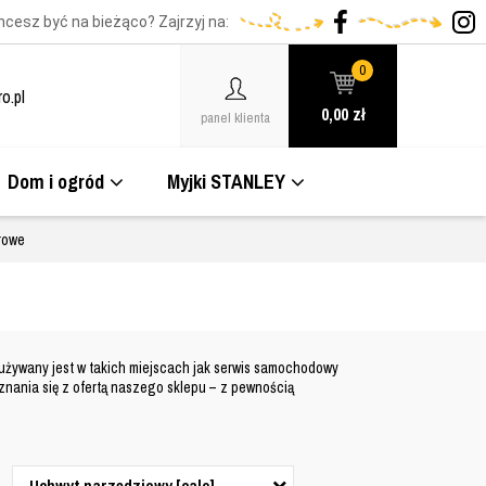
hcesz być na bieżąco? Zajrzyj na:
0
o.pl
0,00
zł
panel klienta
Dom i ogród
Myjki STANLEY
rowe
 używany jest w takich miejscach jak serwis samochodowy
ania się z ofertą naszego sklepu – z pewnością
Uchwyt narzędziowy [cale]