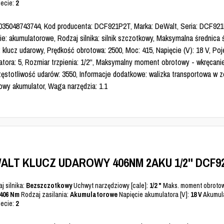
ecie:
2
035048743744, Kod producenta: DCF921P2T, Marka: DeWalt, Seria: DCF921
ie: akumulatorowe, Rodzaj silnika: silnik szczotkowy, Maksymalna średnica 
: klucz udarowy, Prędkość obrotowa: 2500, Moc: 415, Napięcie (V): 18 V, P
atora: 5, Rozmiar trzpienia: 1/2'', Maksymalny moment obrotowy - wkręcani
zęstotliwość udarów: 3550, Informacje dodatkowe: walizka transportowa w z
owy akumulator, Waga narzędzia: 1.1
ALT KLUCZ UDAROWY 406NM 2AKU 1/2'' DCF9
j silnika:
Bezszczotkowy
Uchwyt narzędziowy [cale]:
1/2 "
Maks. moment obrotow
406 Nm
Rodzaj zasilania:
Akumulatorowe
Napięcie akumulatora [V]:
18 V
Akumula
ecie:
2