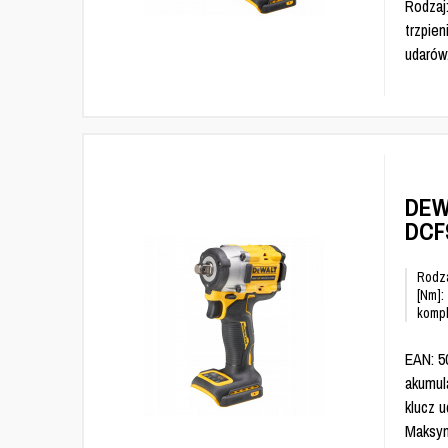
Rodzaj:
trzpie
udarów
DEW
DCF
Rodza
[Nm]:
kompl
EAN: 5
akumula
klucz u
Maksym