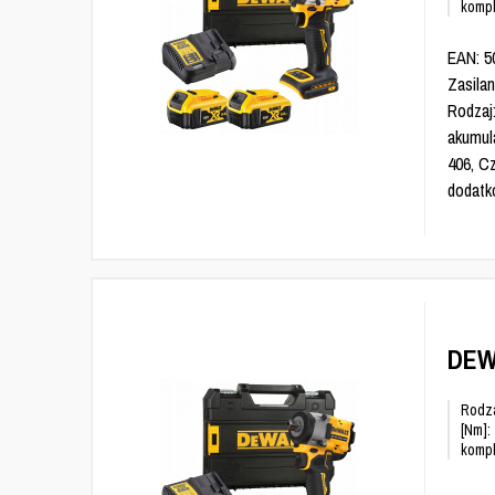
kompl
EAN: 5
Zasilan
Rodzaj
akumul
406, C
dodatk
DEW
Rodza
[Nm]:
kompl