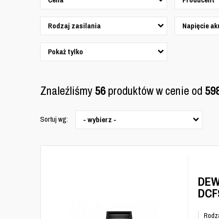
Rodzaj zasilania
Napięcie ak
Pokaż tylko
Znaleźliśmy
56
produktów w cenie od
59
Sortuj wg:
- wybierz -
DEW
DCF
Rodza