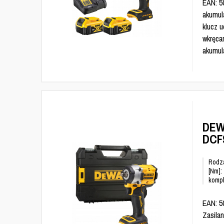
EAN: 5
akumula
klucz u
wkręca
akumul
DEW
DCF
Rodza
[Nm]:
kompl
EAN: 5
Zasilan