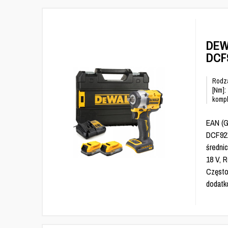
DEW
DCF
Rodza
[Nm]:
kompl
EAN (G
DCF921
średnic
18 V, R
Często
dodatk