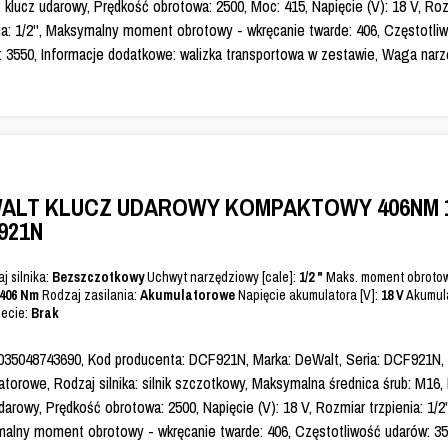
 klucz udarowy, Prędkość obrotowa: 2500, Moc: 415, Napięcie (V): 18 V, Ro
nia: 1/2'', Maksymalny moment obrotowy - wkręcanie twarde: 406, Częstotli
: 3550, Informacje dodatkowe: walizka transportowa w zestawie, Waga narzę
ALT KLUCZ UDAROWY KOMPAKTOWY 406NM 1
921N
j silnika:
Bezszczotkowy
Uchwyt narzędziowy [cale]:
1/2 "
Maks. moment obrotow
406 Nm
Rodzaj zasilania:
Akumulatorowe
Napięcie akumulatora [V]:
18 V
Akumula
ecie:
Brak
035048743690, Kod producenta: DCF921N, Marka: DeWalt, Seria: DCF921N, Z
torowe, Rodzaj silnika: silnik szczotkowy, Maksymalna średnica śrub: M16,
darowy, Prędkość obrotowa: 2500, Napięcie (V): 18 V, Rozmiar trzpienia: 1/2'
alny moment obrotowy - wkręcanie twarde: 406, Częstotliwość udarów: 3