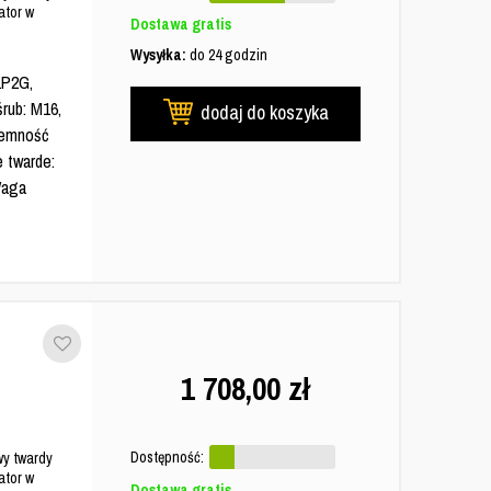
tor w
Dostawa gratis
Wysyłka:
do 24 godzin
1P2G,
śrub: M16,
dodaj do koszyka
ojemność
e twarde:
Waga
1 708,00
zł
Dostępność:
y twardy
tor w
Dostawa gratis