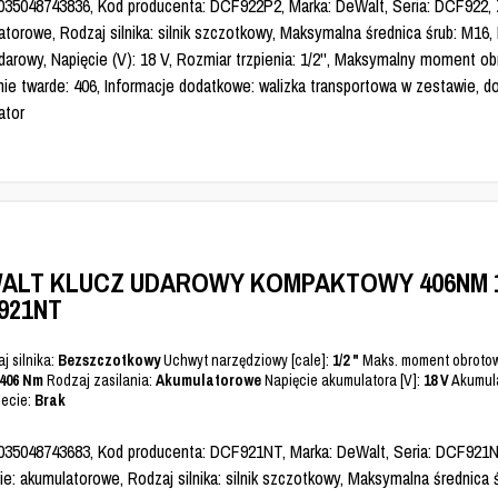
035048743836, Kod producenta: DCF922P2, Marka: DeWalt, Seria: DCF922, Z
torowe, Rodzaj silnika: silnik szczotkowy, Maksymalna średnica śrub: M16,
darowy, Napięcie (V): 18 V, Rozmiar trzpienia: 1/2'', Maksymalny moment o
nie twarde: 406, Informacje dodatkowe: walizka transportowa w zestawie, 
ator
ALT KLUCZ UDAROWY KOMPAKTOWY 406NM 1
921NT
j silnika:
Bezszczotkowy
Uchwyt narzędziowy [cale]:
1/2 "
Maks. moment obrotow
406 Nm
Rodzaj zasilania:
Akumulatorowe
Napięcie akumulatora [V]:
18 V
Akumula
ecie:
Brak
035048743683, Kod producenta: DCF921NT, Marka: DeWalt, Seria: DCF921N
ie: akumulatorowe, Rodzaj silnika: silnik szczotkowy, Maksymalna średnica 