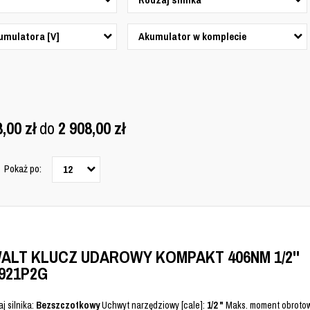
umulatora [V]
Akumulator w komplecie
8,00
zł
do
2 908,00
zł
Pokaż po:
12
ALT KLUCZ UDAROWY KOMPAKT 406NM 1/2''
921P2G
j silnika:
Bezszczotkowy
Uchwyt narzędziowy [cale]:
1/2 "
Maks. moment obrotow