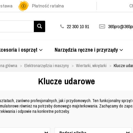
ostawa
Płatność ratalna
C
22 300 10 91
365pro@365pr
cesoria i osprzęt
Narzędzia ręczne i przyrządy
ona główna
Elektronarzędzia i maszyny
Wiertarki, wkrętarki
Klucze uda
Klucze udarowe
rsztatach
, zarówno profesjonalnych, jak i przydomowych. Ten funkcjonalny sprzęt
umulatorowe również na potrzeby domowego majsterkowania. Zachęcamy do zapozn
zekiwania i odpowie na konkretne potrzeby
.
Rodzaj silnika