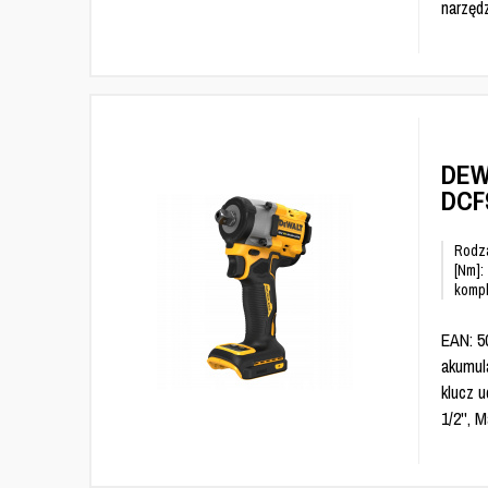
narzędz
DEW
DCF
Rodza
[Nm]:
kompl
EAN: 5
akumula
klucz u
1/2'',