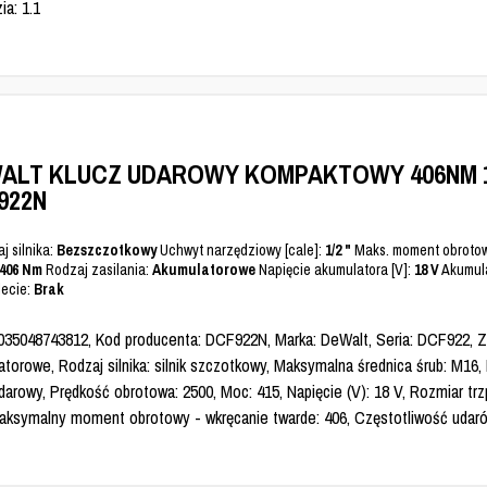
ia: 1.1
ALT KLUCZ UDAROWY KOMPAKTOWY 406NM 1
922N
j silnika:
Bezszczotkowy
Uchwyt narzędziowy [cale]:
1/2 "
Maks. moment obrotow
406 Nm
Rodzaj zasilania:
Akumulatorowe
Napięcie akumulatora [V]:
18 V
Akumula
ecie:
Brak
035048743812, Kod producenta: DCF922N, Marka: DeWalt, Seria: DCF922, Za
torowe, Rodzaj silnika: silnik szczotkowy, Maksymalna średnica śrub: M16,
darowy, Prędkość obrotowa: 2500, Moc: 415, Napięcie (V): 18 V, Rozmiar trz
 Maksymalny moment obrotowy - wkręcanie twarde: 406, Częstotliwość udar