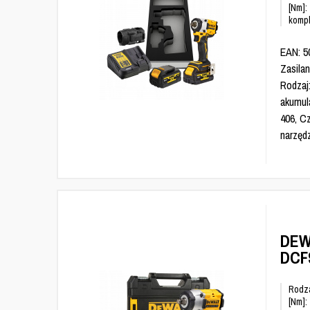
[Nm]:
kompl
EAN: 5
Zasilan
Rodzaj
akumul
406, C
narzędz
DEW
DCF
Rodza
[Nm]: