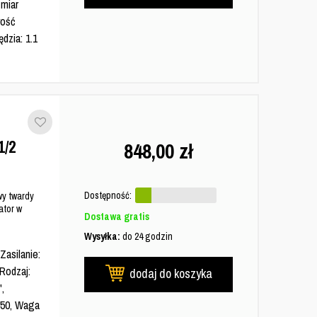
zmiar
wość
dzia: 1.1
/2
848,00
zł
Dostępność:
y twardy
tor w
Dostawa gratis
Wysyłka:
do 24 godzin
asilanie:
 Rodzaj:
dodaj do koszyka
',
550, Waga