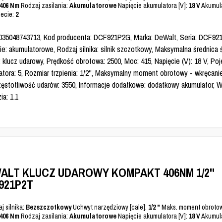
406 Nm
Rodzaj zasilania:
Akumulatorowe
Napięcie akumulatora [V]:
18 V
Akumula
ecie:
2
035048743713, Kod producenta: DCF921P2G, Marka: DeWalt, Seria: DCF92
ie: akumulatorowe, Rodzaj silnika: silnik szczotkowy, Maksymalna średnica 
: klucz udarowy, Prędkość obrotowa: 2500, Moc: 415, Napięcie (V): 18 V, P
atora: 5, Rozmiar trzpienia: 1/2'', Maksymalny moment obrotowy - wkręcani
zęstotliwość udarów: 3550, Informacje dodatkowe: dodatkowy akumulator, 
ia: 1.1
ALT KLUCZ UDAROWY KOMPAKT 406NM 1/2''
921P2T
j silnika:
Bezszczotkowy
Uchwyt narzędziowy [cale]:
1/2 "
Maks. moment obrotow
406 Nm
Rodzaj zasilania:
Akumulatorowe
Napięcie akumulatora [V]:
18 V
Akumula