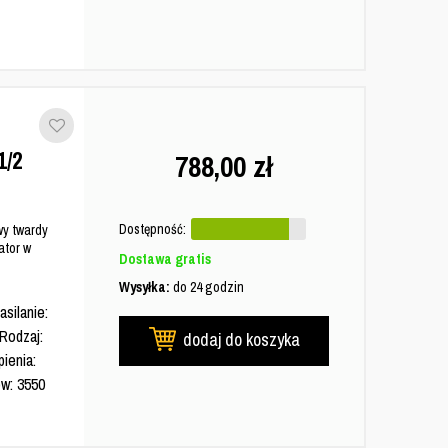
/2
788,00
zł
Dostępność:
y twardy
tor w
Dostawa gratis
Wysyłka:
do 24 godzin
silanie:
 Rodzaj:
dodaj do koszyka
pienia:
ów: 3550