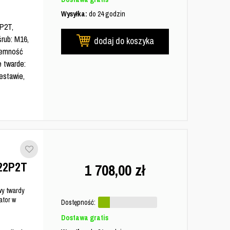
Wysyłka:
do 24 godzin
P2T,
śrub: M16,
dodaj do koszyka
ojemność
e twarde:
estawie,
22P2T
1 708,00
zł
y twardy
tor w
Dostępność:
Dostawa gratis