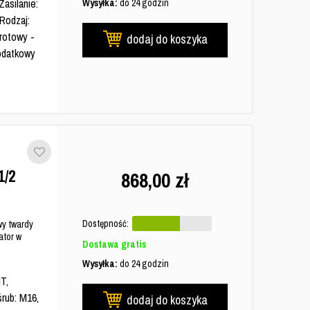
asilanie:
Wysyłka:
do 24 godzin
 Rodzaj:
brotowy -
dodaj do koszyka
dodatkowy
/2
868,00
zł
Dostępność:
y twardy
tor w
Dostawa gratis
Wysyłka:
do 24 godzin
T,
śrub: M16,
dodaj do koszyka