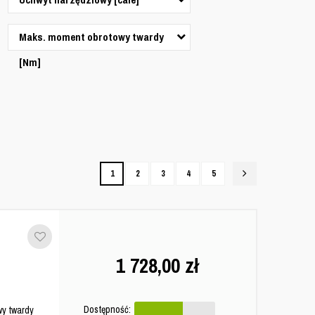
Maks. moment obrotowy twardy
[Nm]
1
2
3
4
5
1 728,00
zł
Dostępność:
y twardy