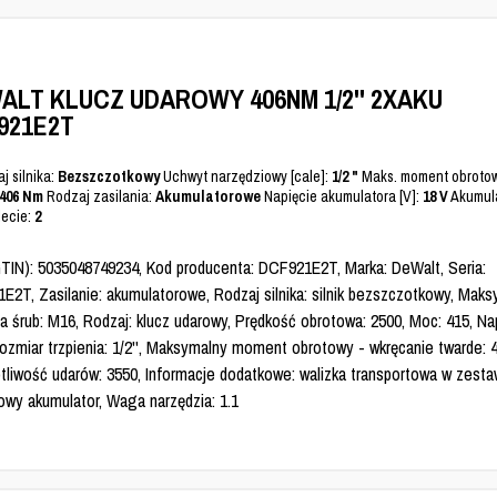
ALT KLUCZ UDAROWY 406NM 1/2'' 2XAKU
921E2T
j silnika:
Bezszczotkowy
Uchwyt narzędziowy [cale]:
1/2 "
Maks. moment obrotow
406 Nm
Rodzaj zasilania:
Akumulatorowe
Napięcie akumulatora [V]:
18 V
Akumula
ecie:
2
TIN): 5035048749234, Kod producenta: DCF921E2T, Marka: DeWalt, Seria:
E2T, Zasilanie: akumulatorowe, Rodzaj silnika: silnik bezszczotkowy, Mak
a śrub: M16, Rodzaj: klucz udarowy, Prędkość obrotowa: 2500, Moc: 415, Nap
ozmiar trzpienia: 1/2'', Maksymalny moment obrotowy - wkręcanie twarde: 4
tliwość udarów: 3550, Informacje dodatkowe: walizka transportowa w zesta
owy akumulator, Waga narzędzia: 1.1