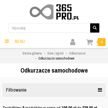
MENU
0
Strona główna
Dom i ogród
Odkurzacze
Odkurzacze samochodowe
Odkurzacze samochodowe
Filtrowanie
Znaleźliśmy
5
produktów w cenie od
108,00
zł
do
238,00
zł