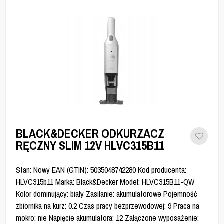
BLACK&DECKER ODKURZACZ
RĘCZNY SLIM 12V HLVC315B11
Stan: Nowy EAN (GTIN): 5035048742280 Kod producenta:
HLVC315b11 Marka: Black&Decker Model: HLVC315B11-QW
Kolor dominujący: biały Zasilanie: akumulatorowe Pojemność
zbiornika na kurz: 0.2 Czas pracy bezprzewodowej: 9 Praca na
mokro: nie Napięcie akumulatora: 12 Załączone wyposażenie: