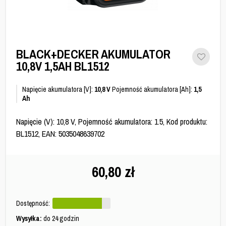
BLACK+DECKER AKUMULATOR
10,8V 1,5AH BL1512
Napięcie akumulatora [V]:
10,8 V
Pojemność akumulatora [Ah]:
1,5
Ah
Napięcie (V): 10,8 V, Pojemność akumulatora: 1.5, Kod produktu:
BL1512, EAN: 5035048639702
60,80
zł
Dostępność:
Wysyłka:
do 24 godzin