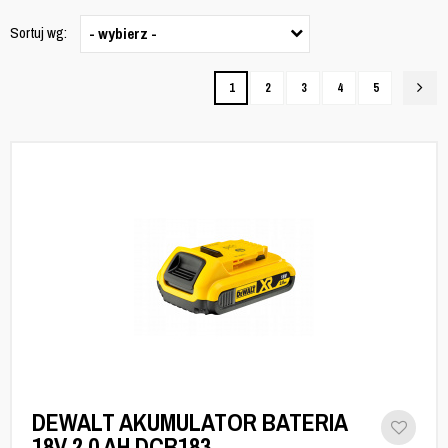
Sortuj wg:
- wybierz -
1
2
3
4
5
DEWALT AKUMULATOR BATERIA
18V 2.0 AH DCB183