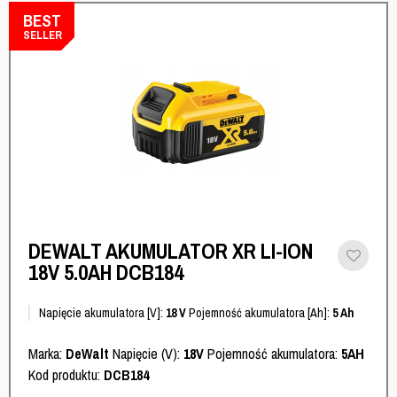
BEST
SELLER
DEWALT AKUMULATOR XR LI-ION
18V 5.0AH DCB184
Napięcie akumulatora [V]:
18 V
Pojemność akumulatora [Ah]:
5 Ah
Marka:
DeWalt
Napięcie (V):
18V
Pojemność akumulatora:
5AH
Kod produktu:
DCB184