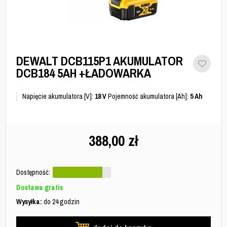
DEWALT DCB115P1 AKUMULATOR
DCB184 5AH +ŁADOWARKA
Napięcie akumulatora [V]:
18 V
Pojemność akumulatora [Ah]:
5 Ah
388,00
zł
Dostępność:
Dostawa gratis
Wysyłka:
do 24 godzin