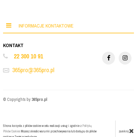
INFORMACJE KONTAKTOWE
KONTAKT
22 300 10 91
365pro@365pro.pl
© Copyrights by
365pro.pl
Strona korzysta z plików cookies w celu realizacji usług i zgodnie z
Polityką
zamknij
Plików Cookies
Możesz określić warunki przechowywania lub dostępu do plików
cookies w Twojej przeglądarce.