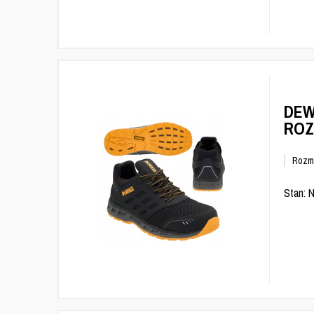
DEW
ROZ
Rozm
Stan: 