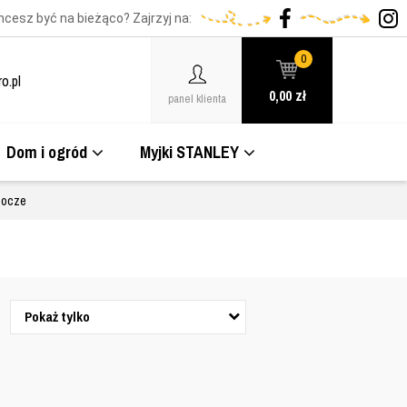
hcesz być na bieżąco? Zajrzyj na:
0
o.pl
0,00
zł
panel klienta
Dom i ogród
Myjki STANLEY
bocze
Pokaż tylko