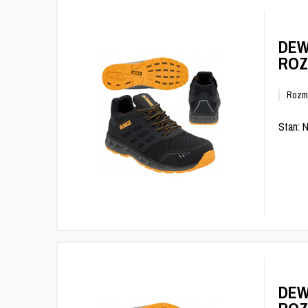
DEW
ROZ
Rozm
Stan: 
DEW