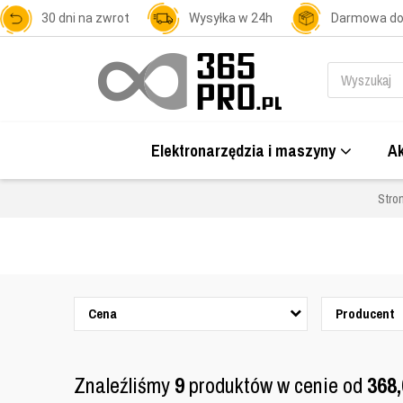
30 dni na zwrot
Wysyłka w 24h
Darmowa d
Elektronarzędzia i maszyny
Ak
Stro
Cena
Producent
Znaleźliśmy
9
produktów w cenie od
368