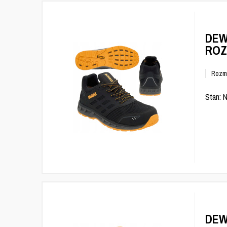
DEW
ROZ
Rozm
Stan: 
DEW