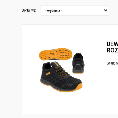
Sortuj wg:
- wybierz -
DEW
ROZ
Stan: 