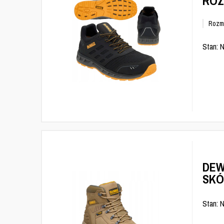
ROZ
Rozm
Stan: 
DEW
SKÓ
Stan: 