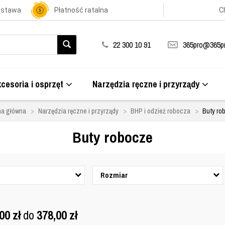
ostawa
Płatność ratalna
C
22 300 10 91
365pro@365pr
cesoria i osprzęt
Narzędzia ręczne i przyrządy
na główna
Narzędzia ręczne i przyrządy
BHP i odzież robocza
Buty ro
Buty robocze
Rozmiar
,00
zł
do
378,00
zł