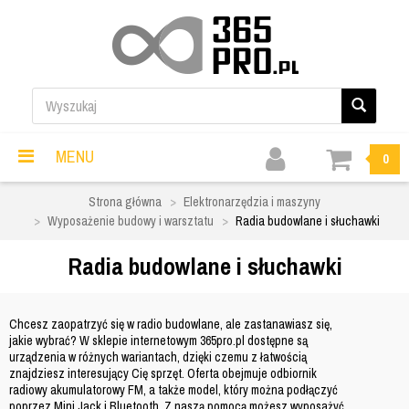
MENU
0
Strona główna
Elektronarzędzia i maszyny
Wyposażenie budowy i warsztatu
Radia budowlane i słuchawki
Radia budowlane i słuchawki
Chcesz zaopatrzyć się w radio budowlane
, ale zastanawiasz się,
jakie wybrać? W sklepie internetowym 365pro.pl dostępne są
urządzenia w różnych wariantach, dzięki czemu z łatwością
znajdziesz interesujący Cię sprzęt. Oferta obejmuje odbiornik
radiowy akumulatorowy FM, a także model, który można podłączyć
poprzez Mini Jack i Bluetooth. Z naszą pomocą
możesz wyposażyć