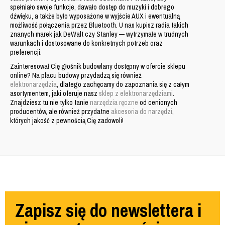
spełniało swoje funkcje, dawało dostęp do muzyki i dobrego
dźwięku
, a także było wyposażone w wyjście AUX i ewentualną
możliwość połączenia przez Bluetooth. U nas kupisz radia takich
znanych marek jak DeWalt czy Stanley — wytrzymałe w trudnych
warunkach i dostosowane do konkretnych potrzeb oraz
preferencji.
Zainteresował Cię głośnik budowlany dostępny w ofercie sklepu
online?
Na placu budowy przydadzą się również
elektronarzędzia
, dlatego zachęcamy do zapoznania się z całym
asortymentem, jaki oferuje nasz
sklep z elektronarzędziami
.
Znajdziesz tu nie tylko tanie
narzędzia ręczne
od cenionych
producentów, ale również przydatne
akcesoria do narzędzi
,
których jakość z pewnością Cię zadowoli!
Zapisz się do newslettera i