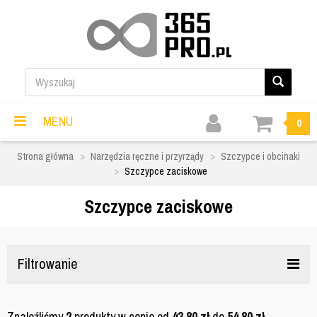
MENU
0
Strona główna
Narzędzia ręczne i przyrządy
Szczypce i obcinaki
Szczypce zaciskowe
Szczypce zaciskowe
Filtrowanie
Znaleźliśmy
2
produkty w cenie od
43,80
zł
do
54,80
zł