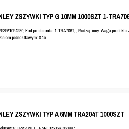
NLEY ZSZYWKI TYP G 10MM 1000SZT 1-TRA70
253561054280, Kod producenta: 1-TRA706T, , Rodzaj: inny, Waga produktu 
aniem jednostkowym: 0.15
NLEY ZSZYWKI TYP A 6MM TRA204T 1000SZT
oducenta: TRA204T1, , EAN: 3253561053887