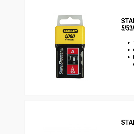
STA
5/53
STA