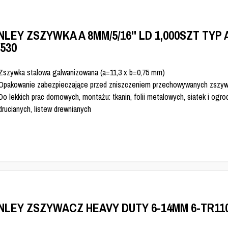
NLEY ZSZYWKA A 8MM/5/16'' LD 1,000SZT TYP 
/530
Zszywka stalowa galwanizowana (a=11,3 x b=0,75 mm)
Opakowanie zabezpieczające przed zniszczeniem przechowywanych zszy
Do lekkich prac domowych, montażu: tkanin, folii metalowych, siatek i ogr
drucianych, listew drewnianych
NLEY ZSZYWACZ HEAVY DUTY 6-14MM 6-TR11