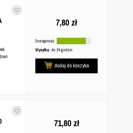
A
7,80
zł
Dostępność:
wek
Wysyłka:
do 24 godzin
odzeń
dodaj do koszyka
0
71,80
zł