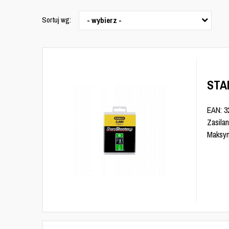
Sortuj wg:
- wybierz -
STAN
EAN: 3
Zasila
Maksym