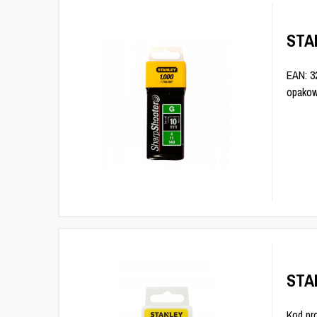
STA
EAN: 3
opakow
STA
Kod pr