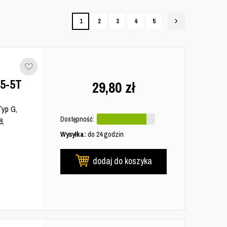
1
2
3
4
5
05-5T
29,80
zł
Typ G,
Dostępność:
8,
Wysyłka:
do 24 godzin
dodaj do koszyka