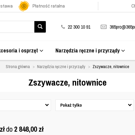
ostawa
Płatność ratalna
C
22 300 10 91
365pro@365pr
cesoria i osprzęt
Narzędzia ręczne i przyrządy
Strona główna
Narzędzia ręczne i przyrządy
Zszywacze, nitownice
Zszywacze, nitownice
Pokaż tylko
zł
do
2 848,00
zł