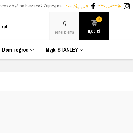
hcesz być na bieżąco? Zajrzyj na:
0
o.pl
0,00
zł
panel klienta
Dom i ogród
Myjki STANLEY