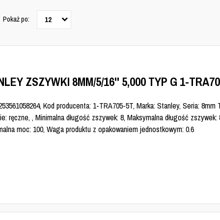
Pokaż po:
12
LEY ZSZYWKI 8MM/5/16'' 5,000 TYP G 1-TRA7
253561058264, Kod producenta: 1-TRA705-5T, Marka: Stanley, Seria: 8mm 
nie: ręczne, , Minimalna długość zszywek: 8, Maksymalna długość zszywek: 
alna moc: 100, Waga produktu z opakowaniem jednostkowym: 0.6