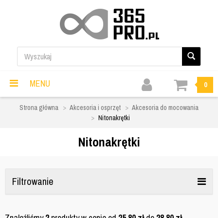
MENU
0
Strona główna
Akcesoria i osprzęt
Akcesoria do mocowania
Nitonakrętki
Nitonakrętki
Filtrowanie
Znaleźliśmy
2
produkty w cenie od
25,80
zł
do
28,80
zł