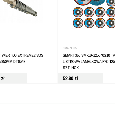
SMART365
 WIERTŁO EXTREME2 SDS
SMART365 SM-19-125040S10 T
0/950MM DT9547
LISTKOWA LAMELKOWA P40 125
SZT INOX
0
zł
52,80
zł