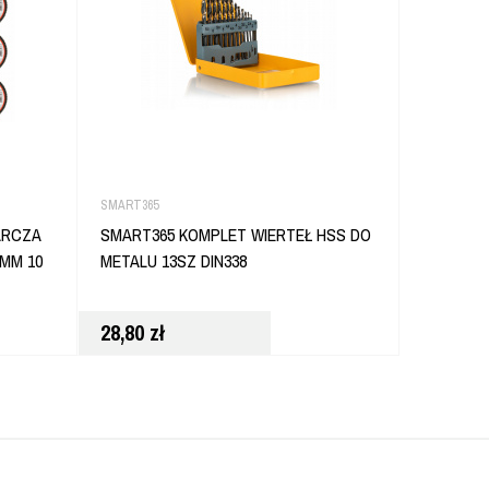
SMART365
SMART365
ARCZA
SMART365 KOMPLET WIERTEŁ HSS DO
SMART36
MM 10
METALU 13SZ DIN338
SZABLAS
28,80
zł
26,80
zł