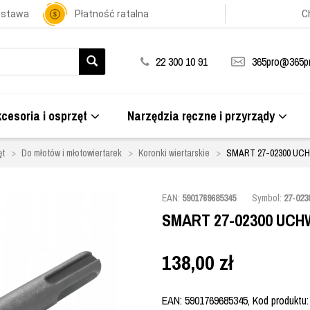
ostawa
Płatność ratalna
C
22 300 10 91
365pro@365pr
cesoria i osprzęt
Narzędzia ręczne i przyrządy
ęt
Do młotów i młotowiertarek
Koronki wiertarskie
SMART 27-02300 UC
EAN:
5901769685345
Symbol:
27-023
SMART 27-02300 UCH
138,00
zł
EAN: 5901769685345, Kod produktu: 