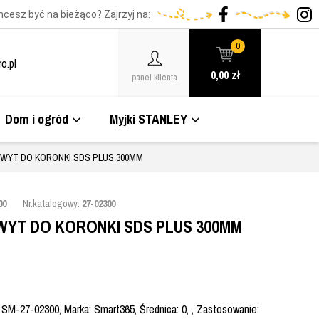
hcesz być na bieżąco? Zajrzyj na:
0
o.pl
0,00
zł
panel klienta
Dom i ogród
Myjki STANLEY
HWYT DO KORONKI SDS PLUS 300MM
00
Nr.katalogowy:
27-02300
WYT DO KORONKI SDS PLUS 300MM
SM-27-02300, Marka: Smart365, Średnica: 0, , Zastosowanie: