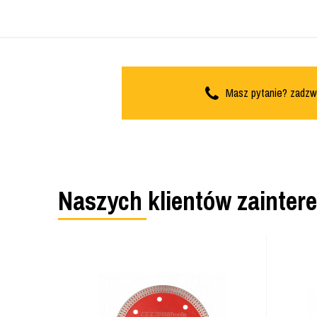
Masz pytanie? zadzw
Naszych klientów zainter