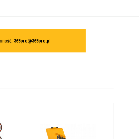
domość:
365pro@365pro.pl