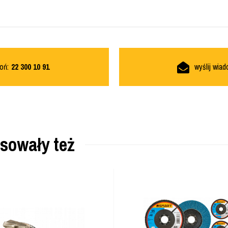
oń:
22 300 10 91
wyślij wia
esowały też