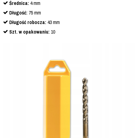
Średnica:
4 mm
Długość:
75 mm
Długość robocza:
43 mm
Szt. w opakowaniu:
10