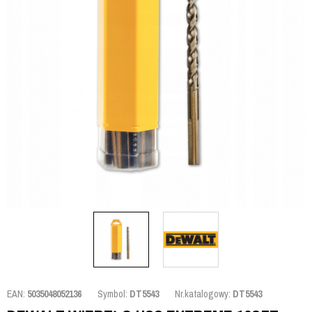
EAN:
5035048052136
Symbol:
DT5543
Nr.katalogowy:
DT5543