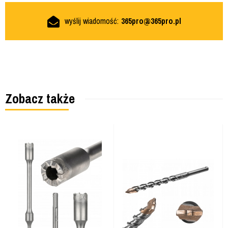
wyślij wiadomość:
365pro@365pro.pl
Zobacz także