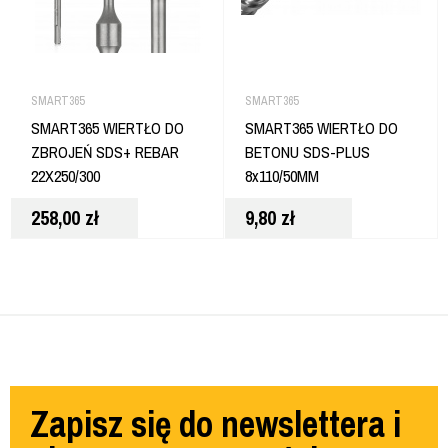
SMART365
SMART365
SMART365 WIERTŁO DO
SMART365 WIERTŁO DO
ZBROJEŃ SDS+ REBAR
BETONU SDS-PLUS
22X250/300
8x110/50MM
258,00
zł
9,80
zł
Zapisz się do newslettera i