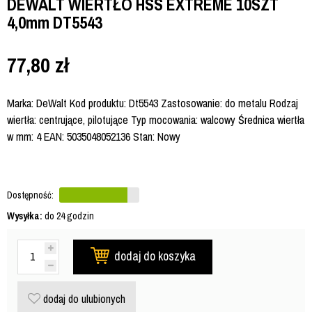
DEWALT WIERTŁO HSS EXTREME 10SZT
4,0mm DT5543
77,80
zł
Marka: DeWalt Kod produktu: Dt5543 Zastosowanie: do metalu Rodzaj
wiertła: centrujące, pilotujące Typ mocowania: walcowy Średnica wiertła
w mm: 4 EAN: 5035048052136 Stan: Nowy
Dostępność:
Wysyłka:
do 24 godzin
dodaj do koszyka
dodaj do ulubionych