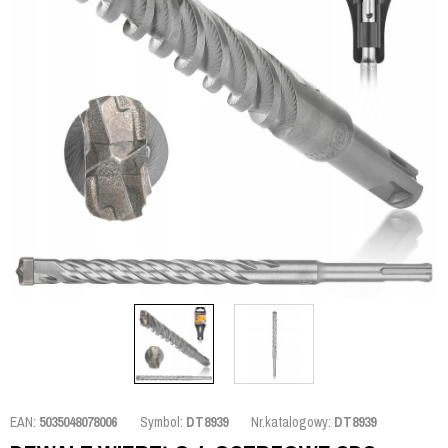
EAN:
5035048078006
Symbol:
DT8939
Nr.katalogowy:
DT8939