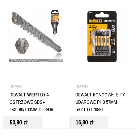
DEWALT
DEWALT
DEWALT WIERTŁO 4-
DEWALT KOŃCÓWKI BITY
OSTRZOWE SDS+
UDAROWE PH3 57MM
14X160/100MM DT8938
5SZT DT7999T
50,80
zł
16,80
zł