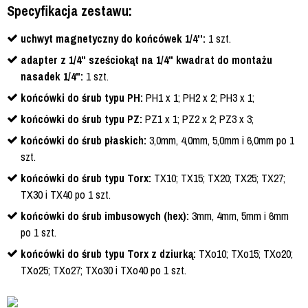
Specyfikacja zestawu:
uchwyt magnetyczny do końcówek 1/4'':
1 szt.
adapter z 1/4" sześciokąt na 1/4" kwadrat do montażu
nasadek 1/4":
1 szt.
końcówki do śrub typu PH:
PH1 x 1; PH2 x 2; PH3 x 1;
końcówki do śrub typu PZ:
PZ1 x 1; PZ2 x 2; PZ3 x 3;
końcówki do śrub płaskich:
3,0mm, 4,0mm, 5,0mm i 6,0mm po 1
szt.
końcówki do śrub typu Torx:
TX10; TX15; TX20; TX25; TX27;
TX30 i TX40 po 1 szt.
końcówki do śrub imbusowych (hex):
3mm, 4mm, 5mm i 6mm
po 1 szt.
końcówki do śrub typu Torx z dziurką:
TXo10; TXo15; TXo20;
TXo25; TXo27; TXo30 i TXo40 po 1 szt.