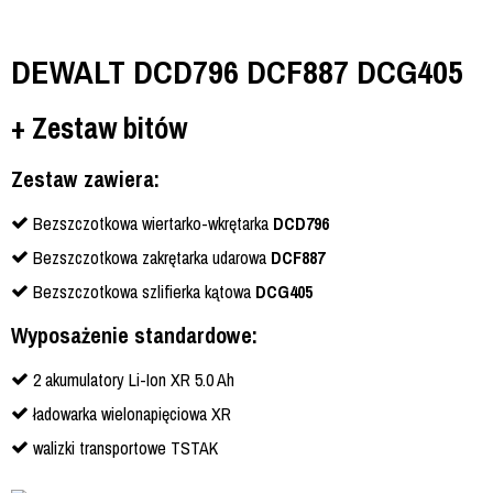
DEWALT DCD796 DCF887 DCG405
+ Zestaw bitów
Zestaw zawiera:
Bezszczotkowa wiertarko-wkrętarka
DCD796
Bezszczotkowa zakrętarka udarowa
DCF887
Bezszczotkowa szlifierka kątowa
DCG405
Wyposażenie standardowe:
2 akumulatory Li-Ion XR 5.0 Ah
ładowarka wielonapięciowa XR
walizki transportowe TSTAK