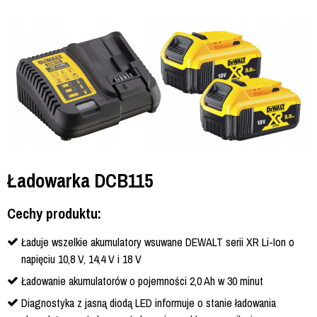
Ładowarka DCB115
Cechy produktu:
Ładuje wszelkie akumulatory wsuwane DEWALT serii XR Li-Ion o
napięciu 10,8 V, 14,4 V i 18 V
Ładowanie akumulatorów o pojemności 2,0 Ah w 30 minut
Diagnostyka z jasną diodą LED informuje o stanie ładowania