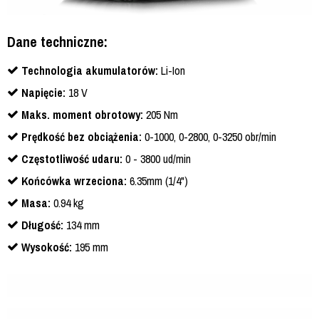
Dane techniczne:
Technologia akumulatorów:
Li-Ion
Napięcie:
18 V
Maks. moment obrotowy:
205 Nm
Prędkość bez obciążenia:
0-1000, 0-2800, 0-3250 obr/min
Częstotliwość udaru:
0 - 3800 ud/min
Końcówka wrzeciona:
6.35mm (1/4")
Masa:
0.94 kg
Długość:
134 mm
Wysokość:
195 mm