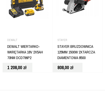
DEWALT
STAYER
DEWALT WIERTARKO-
STAYER BRUZDOWNICA
WKRĘTARKA 18V 2X5AH
125MM 1500W 2XTARCZA
70NM DCD796P2
DIAMENTOWA 8500
OBR/MIN CD 125
1 208,00
zł
808,00
zł