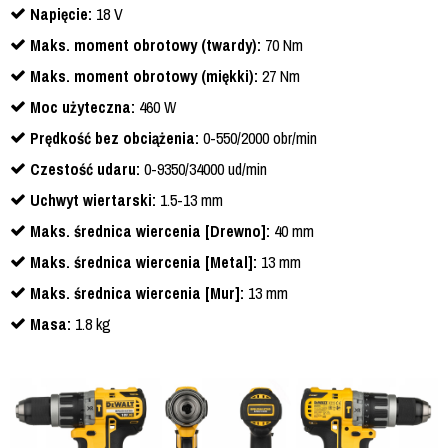
Napięcie:
18 V
Maks. moment obrotowy (twardy):
70 Nm
Maks. moment obrotowy (miękki):
27 Nm
Moc użyteczna:
460 W
Prędkość bez obciążenia:
0-550/2000 obr/min
Czestość udaru:
0-9350/34000 ud/min
Uchwyt wiertarski:
1.5-13 mm
Maks. średnica wiercenia [Drewno]:
40 mm
Maks. średnica wiercenia [Metal]:
13 mm
Maks. średnica wiercenia [Mur]:
13 mm
Masa:
1.8 kg