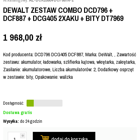
Nr.katalogowy:
AL-DCK2080+DCF887N-2
DEWALT ZESTAW COMBO DCD796 +
DCF887 + DCG405 2XAKU + BITY DT7969
1 968,00
zł
Kod producenta: DCD796 DCG405 DCF887, Marka: DeWalt, , Zawartość
zestawu: akumulator, ładowarka, szlifierka kątowa, wkrętarka, zakrętarka,
Zasilanie: akumulatorowe, Liczba akumulatorów: 2, Dodatkowy osprzęt
w zestawie: bity, Opakowanie: walizka
Dostępność:
Dostawa gratis
Wysyłka:
do 24 godzin
dodaj do koszyka