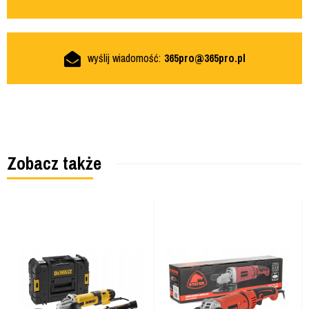
wyślij wiadomość:
365pro@365pro.pl
Zobacz także