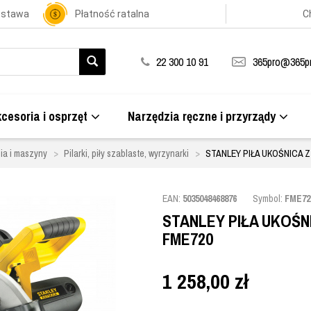
ostawa
Płatność ratalna
C
22 300 10 91
365pro@365pr
cesoria i osprzęt
Narzędzia ręczne i przyrządy
ia i maszyny
Pilarki, piły szablaste, wyrzynarki
STANLEY PIŁA UKOŚNICA 
EAN:
5035048468876
Symbol:
FME72
STANLEY PIŁA UKOŚN
FME720
1 258,00
zł