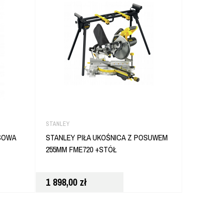
STANLEY
DEWALT
SOWA
STANLEY PIŁA UKOŚNICA Z POSUWEM
DEWALT 
255MM FME720 +STÓŁ
18V DCS3
1 898,00
zł
2 039,9