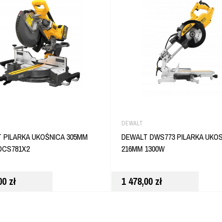
DEWALT
 PILARKA UKOŚNICA 305MM
DEWALT DWS773 PILARKA UKO
DCS781X2
216MM 1300W
,00
zł
1 478,00
zł