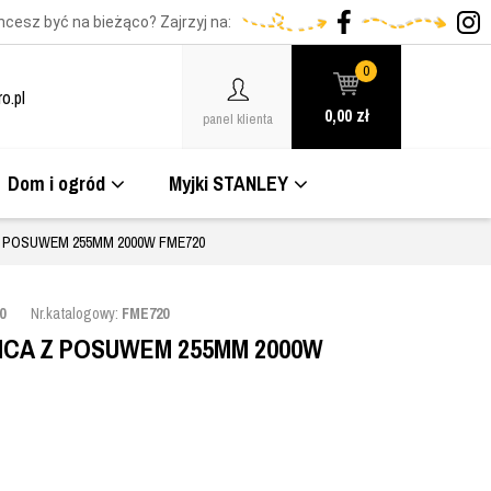
hcesz być na bieżąco? Zajrzyj na:
0
o.pl
0,00
zł
panel klienta
Dom i ogród
Myjki STANLEY
Z POSUWEM 255MM 2000W FME720
0
Nr.katalogowy:
FME720
ICA Z POSUWEM 255MM 2000W