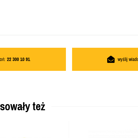
oń:
22 300 10 91
wyślij wia
esowały też