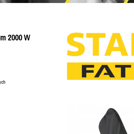
mm 2000 W
ych