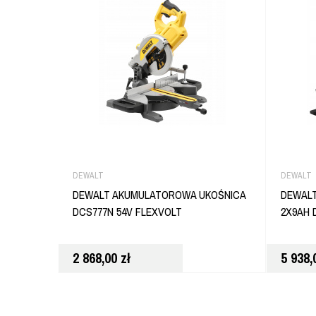
DEWALT
DEWALT
DEWALT AKUMULATOROWA UKOŚNICA
DEWALT
DCS777N 54V FLEXVOLT
2X9AH 
2 868,00
zł
5 938