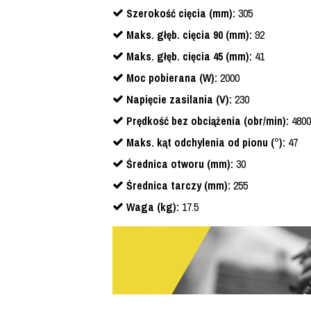
Szerokość cięcia (mm):
305
Maks. głęb. cięcia 90 (mm):
92
Maks. głęb. cięcia 45 (mm):
41
Moc pobierana (W):
2000
Napięcie zasilania (V):
230
Prędkość bez obciążenia (obr/min):
4800
Maks. kąt odchylenia od pionu (°):
47
Średnica otworu (mm):
30
Średnica tarczy (mm):
255
Waga (kg):
17.5