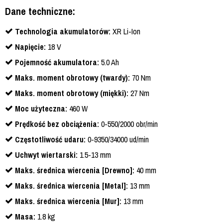
Dane techniczne:
Technologia akumulatorów:
XR Li-Ion
Napięcie:
18 V
Pojemność akumulatora:
5.0 Ah
Maks. moment obrotowy (twardy):
70 Nm
Maks. moment obrotowy (miękki):
27 Nm
Moc użyteczna:
460 W
Prędkość bez obciążenia:
0-550/2000 obr/min
Częstotliwość udaru:
0-9350/34000 ud/min
Uchwyt wiertarski:
1.5-13 mm
Maks. średnica wiercenia [Drewno]:
40 mm
Maks. średnica wiercenia [Metal]:
13 mm
Maks. średnica wiercenia [Mur]:
13 mm
Masa:
1.8 kg