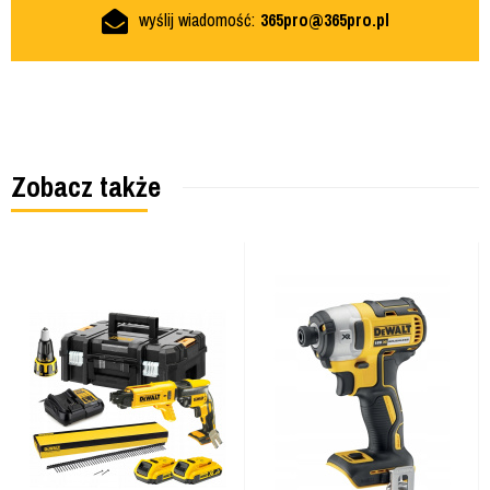
wyślij wiadomość:
365pro@365pro.pl
Zobacz także