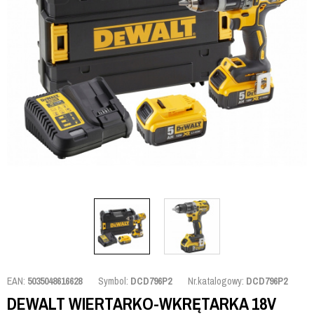
EAN:
5035048616628
Symbol:
DCD796P2
Nr.katalogowy:
DCD796P2
DEWALT WIERTARKO-WKRĘTARKA 18V