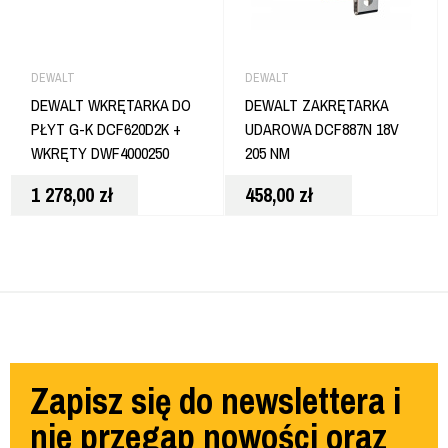
DEWALT
DEWALT
DEWALT WKRĘTARKA DO
DEWALT ZAKRĘTARKA
PŁYT G-K DCF620D2K +
UDAROWA DCF887N 18V
WKRĘTY DWF4000250
205 NM
1 278,00
zł
458,00
zł
Zapisz się do newslettera i
nie przegap nowości oraz