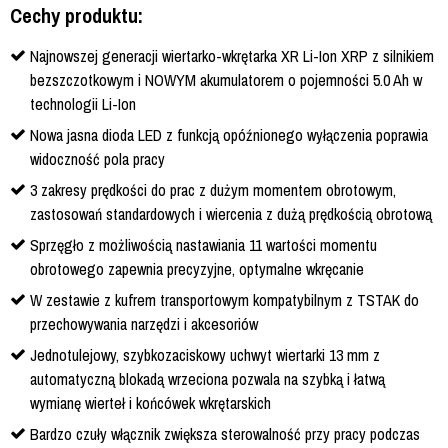
Cechy produktu:
Najnowszej generacji wiertarko-wkrętarka XR Li-Ion XRP z silnikiem
bezszczotkowym i NOWYM akumulatorem o pojemności 5.0 Ah w
technologii Li-Ion
Nowa jasna dioda LED z funkcją opóźnionego wyłączenia poprawia
widoczność pola pracy
3 zakresy prędkości do prac z dużym momentem obrotowym,
zastosowań standardowych i wiercenia z dużą prędkością obrotową
Sprzęgło z możliwością nastawiania 11 wartości momentu
obrotowego zapewnia precyzyjne, optymalne wkręcanie
W zestawie z kufrem transportowym kompatybilnym z TSTAK do
przechowywania narzędzi i akcesoriów
Jednotulejowy, szybkozaciskowy uchwyt wiertarki 13 mm z
automatyczną blokadą wrzeciona pozwala na szybką i łatwą
wymianę wierteł i końcówek wkrętarskich
Bardzo czuły włącznik zwiększa sterowalność przy pracy podczas