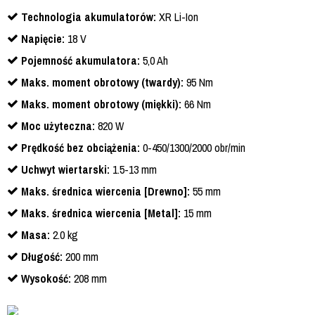
Technologia akumulatorów:
XR Li-Ion
Napięcie:
18 V
Pojemność akumulatora:
5,0 Ah
Maks. moment obrotowy (twardy):
95 Nm
Maks. moment obrotowy (miękki):
66 Nm
Moc użyteczna:
820 W
Prędkość bez obciążenia:
0-450/1300/2000 obr/min
Uchwyt wiertarski:
1.5-13 mm
Maks. średnica wiercenia [Drewno]:
55 mm
Maks. średnica wiercenia [Metal]:
15 mm
Masa:
2.0 kg
Długość:
200 mm
Wysokość:
208 mm