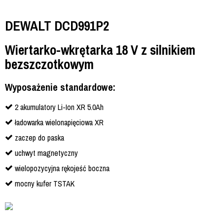
DEWALT DCD991P2
Wiertarko-wkrętarka 18 V z silnikiem
bezszczotkowym
Wyposażenie standardowe:
2 akumulatory Li-Ion XR 5.0Ah
ładowarka wielonapięciowa XR
zaczep do paska
uchwyt magnetyczny
wielopozycyjna rękojeść boczna
mocny kufer TSTAK