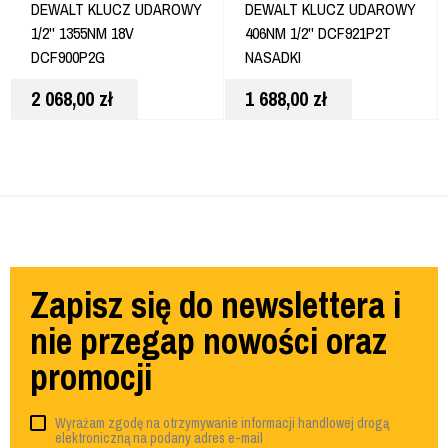
DEWALT KLUCZ UDAROWY
DEWALT KLUCZ UDAROWY
1/2'' 1355NM 18V
406NM 1/2'' DCF921P2T
DCF900P2G
NASADKI
2 068,00
zł
1 688,00
zł
Zapisz się do newslettera i
nie przegap nowości oraz
promocji
Wyrażam zgodę na otrzymywanie informacji handlowej drogą
elektroniczną na podany adres e-mail