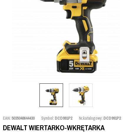
EAN:
5035048644430
Symbol:
DCD991P2
Nr.katalogowy:
DCD991P2
DEWALT WIERTARKO-WKRĘTARKA