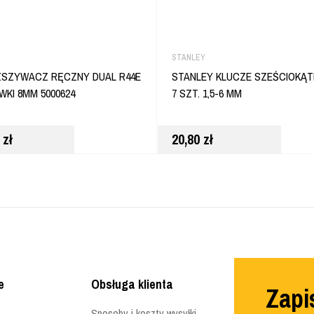
STANLEY
ZSZYWACZ RĘCZNY DUAL R44E
STANLEY KLUCZE SZEŚCIOKĄT
WKI 8MM 5000624
7 SZT. 1,5-6 MM
0
zł
20,80
zł
e
Obsługa klienta
Zapis
Sposoby i koszty wysyłki