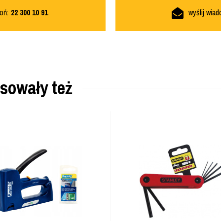
oń:
22 300 10 91
wyślij wia
esowały też