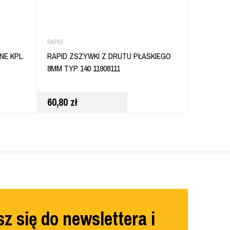
RAPID
DEWALT
NE KPL.
RAPID ZSZYWKI Z DRUTU PŁASKIEGO
DEWALT 
8MM TYP 140 11908111
142 ELE
60,80
zł
708,00
z
z się do newslettera i