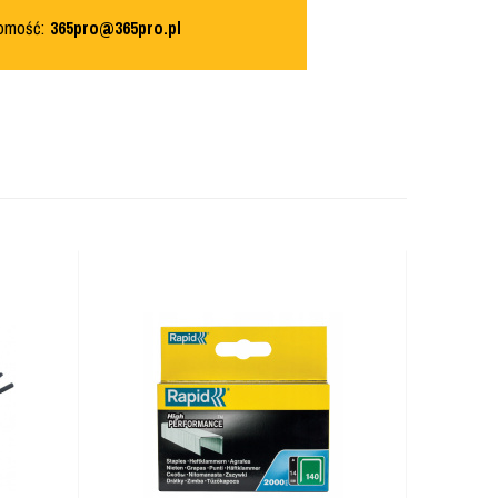
domość:
365pro@365pro.pl