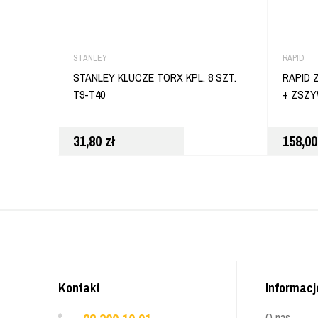
STANLEY
RAPID
STANLEY KLUCZE TORX KPL. 8 SZT.
RAPID 
T9-T40
+ ZSZY
31,80
zł
158,0
Kontakt
Informacj
O nas