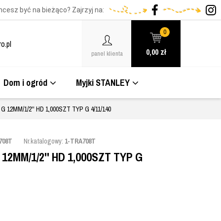
hcesz być na bieżąco? Zajrzyj na:
0
o.pl
0,00
zł
panel klienta
Dom i ogród
Myjki STANLEY
12MM/1/2'' HD 1,000SZT TYP G 4/11/140
708T
Nr.katalogowy:
1-TRA708T
2MM/1/2'' HD 1,000SZT TYP G