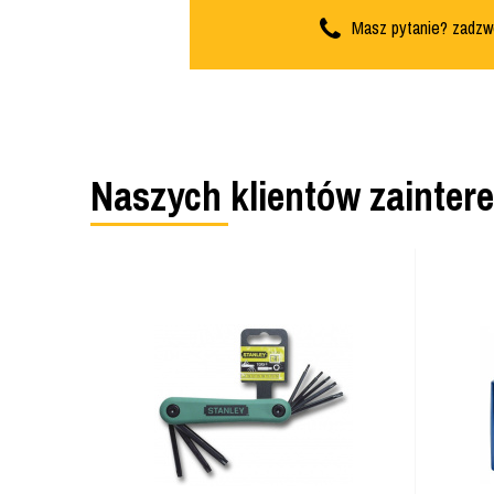
Masz pytanie? zadzw
Naszych klientów zainter