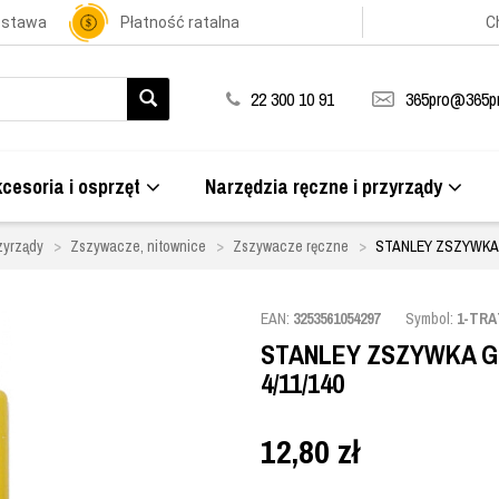
ostawa
Płatność ratalna
C
22 300 10 91
365pro@365pr
cesoria i osprzęt
Narzędzia ręczne i przyrządy
zyrządy
Zszywacze, nitownice
Zszywacze ręczne
STANLEY ZSZYWKA G 
EAN:
3253561054297
Symbol:
1-TRA
STANLEY ZSZYWKA G 1
4/11/140
12,80
zł