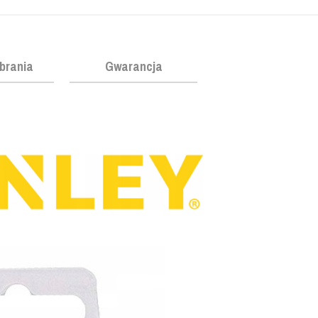
obrania
Gwarancja