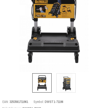
EAN:
3253561711961
Symbol:
DWST1-71196