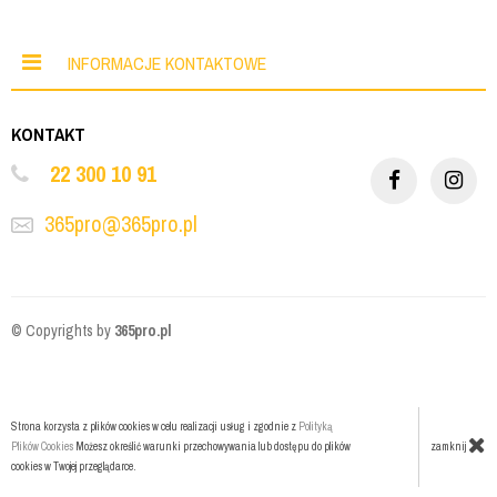
INFORMACJE KONTAKTOWE
KONTAKT
22 300 10 91
365pro@365pro.pl
© Copyrights by
365pro.pl
Strona korzysta z plików cookies w celu realizacji usług i zgodnie z
Polityką
zamknij
Plików Cookies
Możesz określić warunki przechowywania lub dostępu do plików
cookies w Twojej przeglądarce.