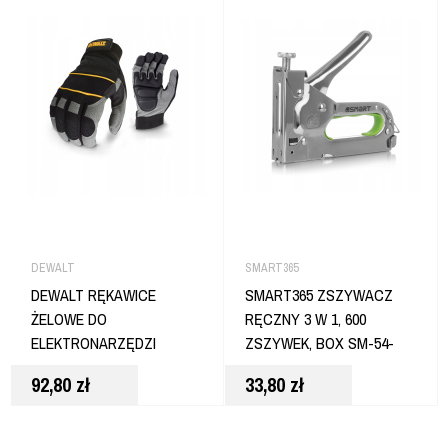
DEWALT
SMART365
DEWALT RĘKAWICE
SMART365 ZSZYWACZ
ŻELOWE DO
RĘCZNY 3 W 1, 600
ELEKTRONARZĘDZI
ZSZYWEK, BOX SM-54-
SKÓRZANE WZMOCNIENIE
50001
92,80
zł
33,80
zł
ROZ L DPG33L