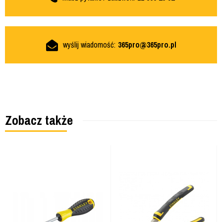
wyślij wiadomość:
365pro@365pro.pl
Zobacz także