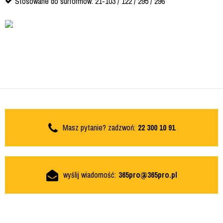
Stosowane do surformów: 21-103 / 122 / 295 / 296
Masz pytanie? zadzwoń:
22 300 10 91
wyślij wiadomość:
365pro@365pro.pl