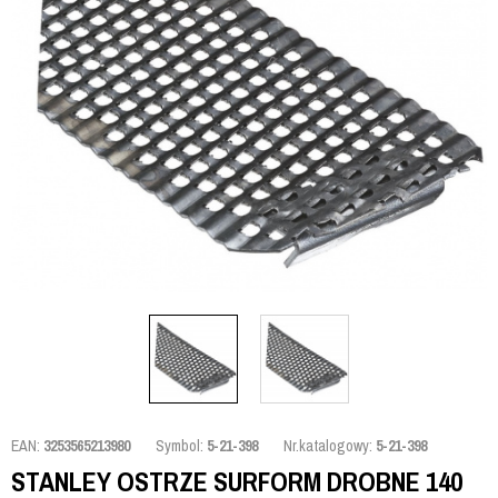
EAN:
3253565213980
Symbol:
5-21-398
Nr.katalogowy:
5-21-398
STANLEY OSTRZE SURFORM DROBNE 140