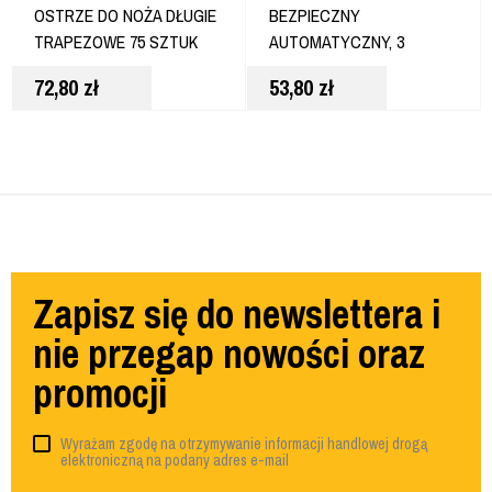
OSTRZE DO NOŻA DŁUGIE
BEZPIECZNY
TRAPEZOWE 75 SZTUK
AUTOMATYCZNY, 3
DWHT11004-7
POZIOMY WYSUNIĘCIA
72,80
zł
53,80
zł
FMHT10367-0
Zapisz się do newslettera i
nie przegap nowości oraz
promocji
Wyrażam zgodę na otrzymywanie informacji handlowej drogą
elektroniczną na podany adres e-mail