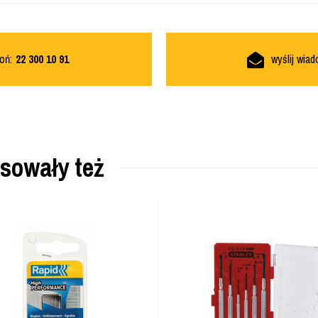
oń:
22 300 10 91
wyślij wia
esowały też