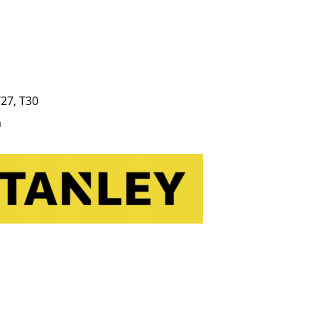
T27, T30
m