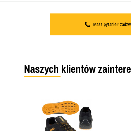
Masz pytanie? zadzw
Naszych klientów zainter