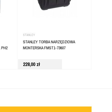
STANLEY
STANLEY
STANLEY TORBA NARZĘDZIOWA
STANLEY
 PH2
MONTERSKA FMST1-73607
OCZKOWY
SZTUK F
228,00
zł
198,00
z