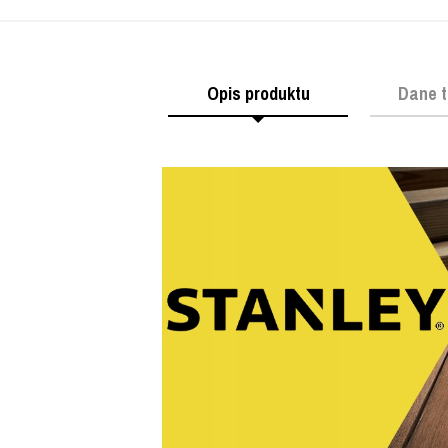
Opis produktu
Dane t