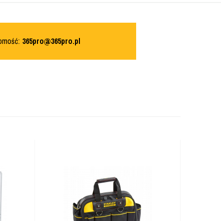
domość:
365pro@365pro.pl