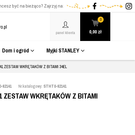
hcesz być na bieżąco? Zajrzyj na:
0
o.pl
0,00
zł
panel klienta
Dom i ogród
Myjki STANLEY
41 ZESTAW WKRĘTAKÓW Z BITAMI 34EL
-62141
Nr.katalogowy:
STHT0-62141
41 ZESTAW WKRĘTAKÓW Z BITAMI