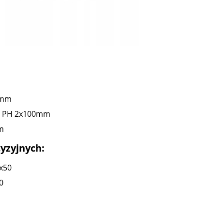
00mm
75, PH 2x100mm
m
yzyjnych:
0x50
0