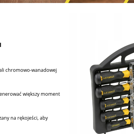
l
stali chromowo-wanadowej
ygenerować większy moment
any na rękojeści, aby