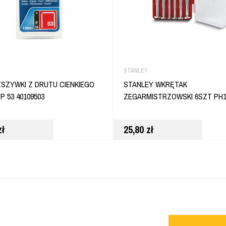
STANLEY
ZSZYWKI Z DRUTU CIENKIEGO
STANLEY WKRĘTAK
P 53 40109503
ZEGARMISTRZOWSKI 6SZT PH1
zł
25,80
zł