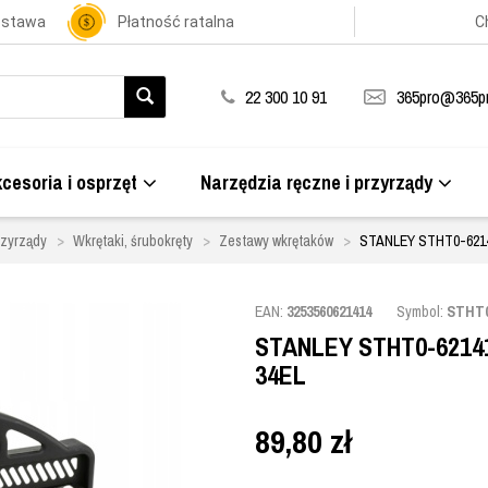
ostawa
Płatność ratalna
C
22 300 10 91
365pro@365pr
cesoria i osprzęt
Narzędzia ręczne i przyrządy
rzyrządy
Wkrętaki, śrubokręty
Zestawy wkrętaków
STANLEY STHT0-621
EAN:
3253560621414
Symbol:
STHT0
STANLEY STHT0-621
34EL
89,80
zł