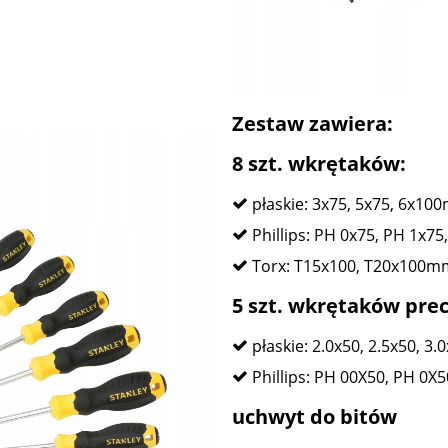
Zestaw zawiera:
8 szt. wkrętaków:
płaskie: 3x75, 5x75, 6x1
Phillips: PH 0x75, PH 1x
Torx: T15x100, T20x100m
5 szt. wkrętaków prec
płaskie: 2.0x50, 2.5x50, 3.
Phillips: PH 00X50, PH 0X5
uchwyt do bitów