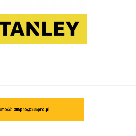
domość:
365pro@365pro.pl