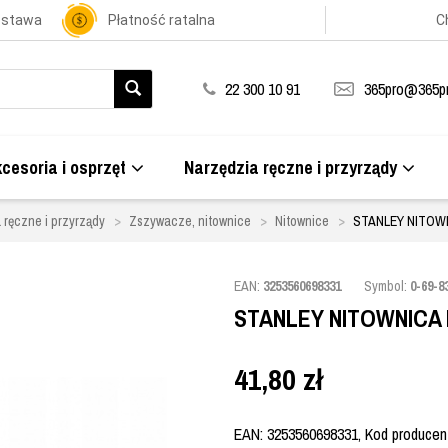
ostawa
Płatność ratalna
C
22 300 10 91
365pro@365pr
cesoria i osprzęt
Narzędzia ręczne i przyrządy
 ręczne i przyrządy
Zszywacze, nitownice
Nitownice
STANLEY NITOWN
EAN:
3253560698331
Symbol:
0-69-8
STANLEY NITOWNICA 
41,80
zł
EAN: 3253560698331, Kod producenta