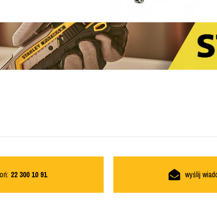
oń:
22 300 10 91
wyślij wia