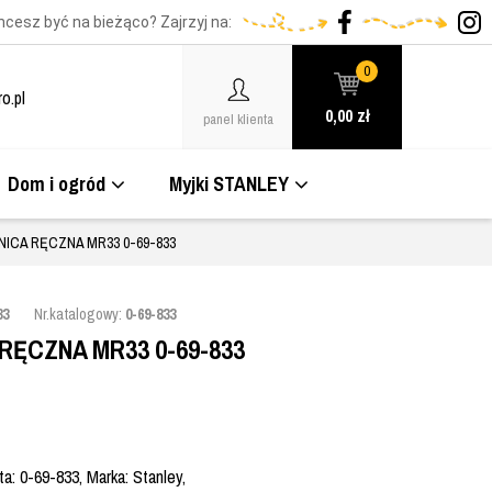
hcesz być na bieżąco? Zajrzyj na:
0
o.pl
0,00
zł
panel klienta
Dom i ogród
Myjki STANLEY
ICA RĘCZNA MR33 0-69-833
33
Nr.katalogowy:
0-69-833
RĘCZNA MR33 0-69-833
: 0-69-833, Marka: Stanley,