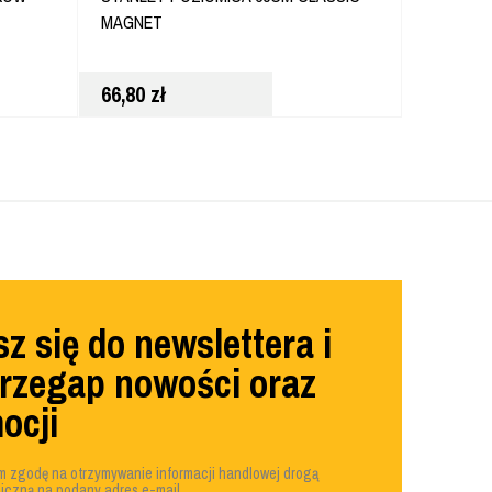
MAGNET
DYNAGRI
66,80
zł
33,80
zł
z się do newslettera i
przegap nowości oraz
ocji
 zgodę na otrzymywanie informacji handlowej drogą
niczną na podany adres e-mail