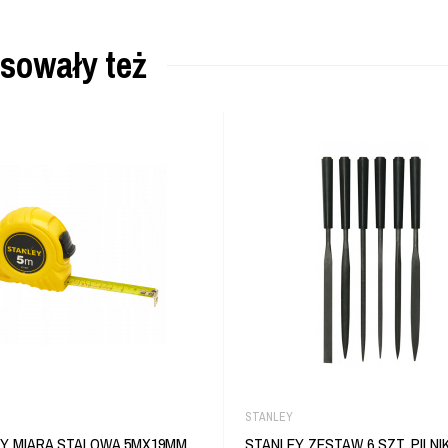
esowały też
STANLEY
Y MIARA STALOWA 5MX19MM
STANLEY ZESTAW 6 SZT. PILN