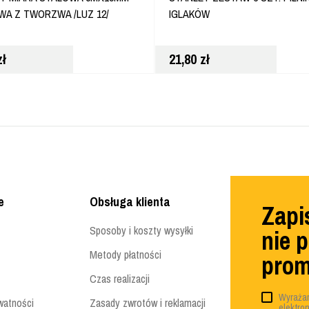
A Z TWORZWA /LUZ 12/
IGLAKÓW
zł
21,80
zł
e
Obsługa klienta
Zapis
Sposoby i koszty wysyłki
nie 
Metody płatności
prom
Czas realizacji
Wyrażam
watności
Zasady zwrotów i reklamacji
elektro