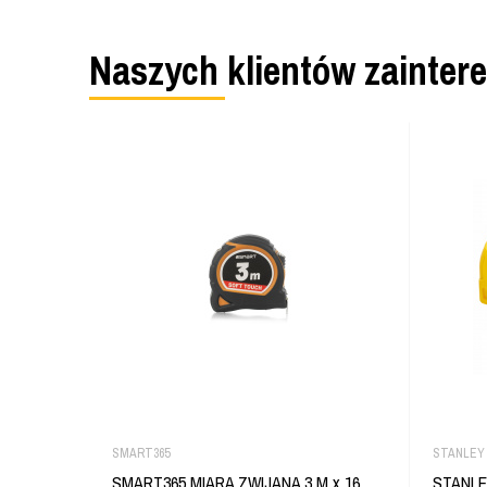
Naszych klientów zainter
SMART365
STANLEY
SMART365 MIARA ZWIJANA 3 M x 16
STANLE