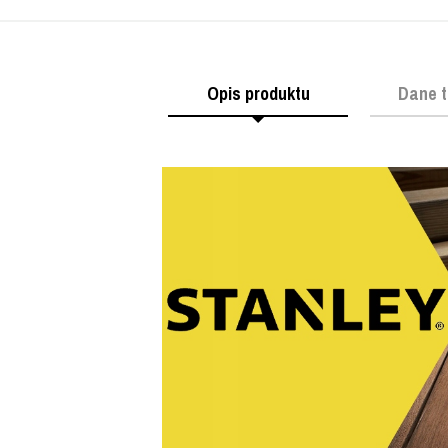
Opis produktu
Dane t