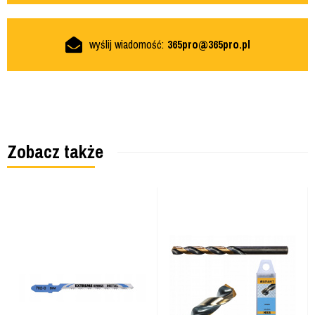
wyślij wiadomość:
365pro@365pro.pl
Zobacz także