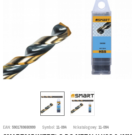
EAN:
5901769680999
Symbol:
11-094
Nr.katalogowy:
11-094