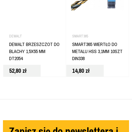
DEWALT
SMART365
DEWALT BRZESZCZOT DO
SMART365 WIERTŁO DO
BLACHY 1,5X55 MM
METALU HSS 3,1MM 10SZT
DT2054
DIN338
52,80
zł
14,80
zł
Zapisz się do newslettera i