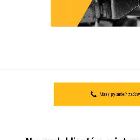
Masz pytanie? zadzw