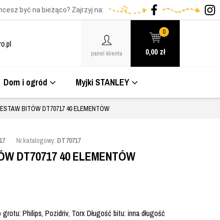
hcesz być na bieżąco? Zajrzyj na:
0
o.pl
0,00
zł
panel klienta
Dom i ogród
Myjki STANLEY
ESTAW BITÓW DT70717 40 ELEMENTÓW
17
Nr.katalogowy:
DT70717
ÓW DT70717 40 ELEMENTÓW
otu: Philips, Pozidriv, Torx Długość bitu: inna długość