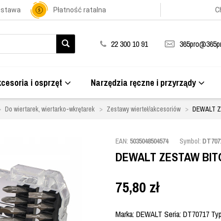
ostawa
Płatność ratalna
C
22 300 10 91
365pro@365pr
cesoria i osprzęt
Narzędzia ręczne i przyrządy
Do wiertarek, wiertarko-wkrętarek
Zestawy wierteł/akcesoriów
DEWALT Z
EAN:
5035048504574
Symbol:
DT707
DEWALT ZESTAW BIT
75,80
zł
Marka: DEWALT Seria: DT70717 Typ gr