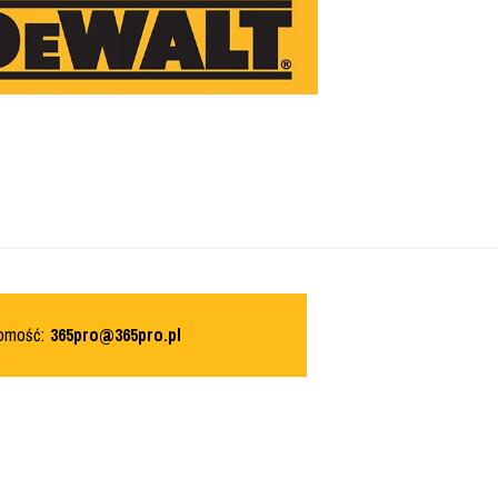
domość:
365pro@365pro.pl