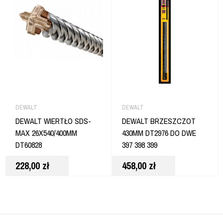
DEWALT
DEWALT
DEWALT WIERTŁO SDS-
DEWALT BRZESZCZOT
MAX 26X540/400MM
430MM DT2976 DO DWE
DT60828
397 398 399
228,00
zł
458,00
zł