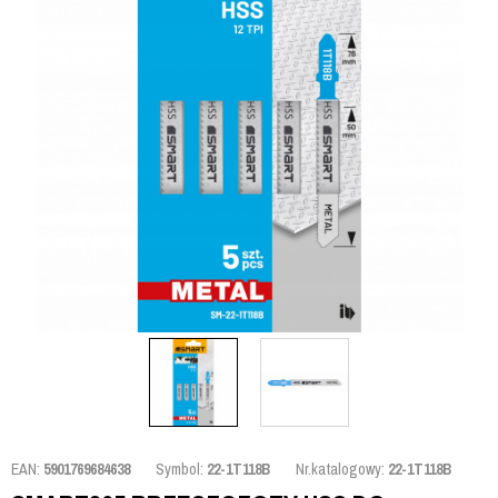
EAN:
5901769684638
Symbol:
22-1T118B
Nr.katalogowy:
22-1T118B