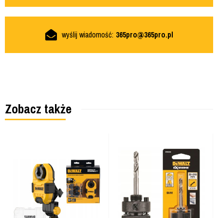
wyślij wiadomość:
365pro@365pro.pl
Zobacz także