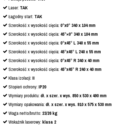
Laser:
TAK
Łagodny start:
TAK
Szerokość x wysokość cięcia:
0°x0° 340 x 104 mm
Szerokość x wysokość cięcia:
45°×0° 340 x 104 mm
Szerokość x wysokość cięcia:
0°x45° L 340 x 55 mm
Szerokość x wysokość cięcia:
45°x45° L 240 x 55 mm
Szerokość x wysokość cięcia:
0°x45° R 340 x 40 mm
Szerokość x wysokość cięcia:
45°x45° R 240 x 40 mm
Klasa izolacji:
II
Stopień ochrony:
IP20
Wymiary produktu:
dł. x szer. x wys. 850 x 530 x 490 mm
Wymiary opakowania:
dł. x szer. x wys. 910 x 575 x 530 mm
Waga netto/brutto:
23/26 kg
Wskaźnik laserowy:
klasa 2