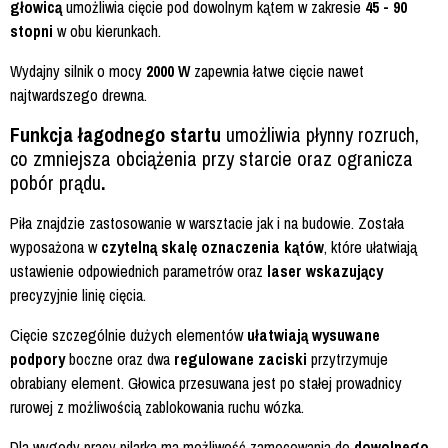
głowicą
umożliwia cięcie pod dowolnym kątem w zakresie
45 - 90
stopni
w obu kierunkach.
Wydajny silnik o mocy
2000 W
zapewnia łatwe cięcie nawet
najtwardszego drewna.
Funkcja łagodnego startu
umożliwia płynny rozruch,
co zmniejsza obciążenia przy starcie oraz ogranicza
pobór prądu
.
Piła znajdzie zastosowanie w warsztacie jak i na budowie. Została
wyposażona w
czytelną skalę oznaczenia kątów
, które ułatwiają
ustawienie odpowiednich parametrów oraz
laser wskazujący
precyzyjnie linię cięcia.
Cięcie szczególnie dużych elementów
ułatwiają wysuwane
podpory
boczne oraz dwa
regulowane zaciski
przytrzymuje
obrabiany element. Głowica przesuwana jest po stałej prowadnicy
rurowej z możliwością zablokowania ruchu wózka.
Dla wygody pracy pilarka ma możliwość zamocowania do
dowolnego