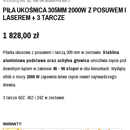
Nr.katalogowy:
AL-SM-04-05305+PW305-2
PIŁA UKOŚNICA 305MM 2000W Z POSUWEM I
LASEREM + 3 TARCZE
1 828,00
zł
Pilarka ukosowa z posuwem i tarczą 305 mm w zestawie.
Stabilna
aluminiowa podstawa oraz uchylna głowica
umożliwia cięcie pod
dowolnym kątem w zakresie
45 - 90 stopni
w obu kierunkach. Wydajny
silnik o mocy
2000 W
zapewnia łatwe cięcie nawet najtwardszego
drewna.
3 tarcze 60Z, 40Z i 24Z w zestawie.
WARIANTY: