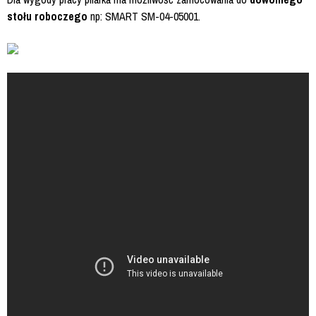
stołu roboczego
np: SMART SM-04-05001.