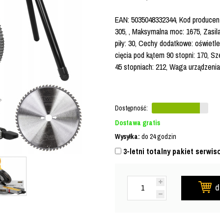
EAN: 5035048332344, Kod producent
305, , Maksymalna moc: 1675, Zasil
piły: 30, Cechy dodatkowe: oświetl
cięcia pod kątem 90 stopni: 170, Sz
45 stopniach: 212, Waga urządzenia
Dostępność:
Dostawa gratis
Wysyłka:
do 24 godzin
3-letni totalny pakiet serwis
d