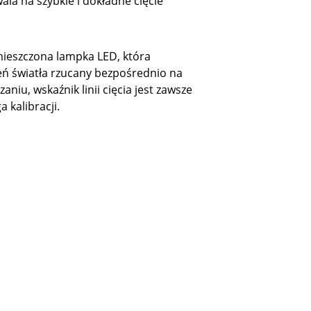
wala na szybkie i dokładne cięcie
mieszczona lampka LED, która
ń światła rzucany bezpośrednio na
aniu, wskaźnik linii cięcia jest zawsze
 kalibracji.