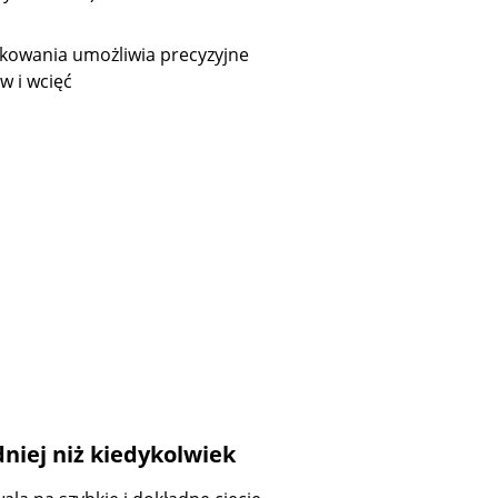
kowania umożliwia precyzyjne
w i wcięć
niej niż kiedykolwiek