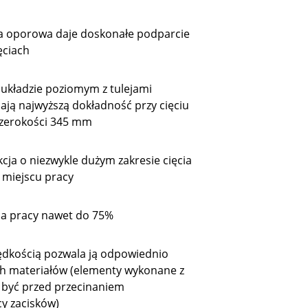
a oporowa daje doskonałe podparcie
ęciach
układzie poziomym z tulejami
ją najwyższą dokładność przy cięciu
szerokości 345 mm
cja o niezwykle dużym zakresie cięcia
 miejscu pracy
la pracy nawet do 75%
ędkością pozwala ją odpowiednio
ch materiałów (elementy wykonane z
 być przed przecinaniem
y zacisków)