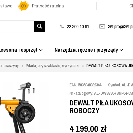
ostawa
Płatność ratalna
C
22 300 10 91
365pro@365pr
cesoria i osprzęt
Narzędzia ręczne i przyrządy
a i maszyny
Pilarki, piły szablaste, wyrzynarki
DEWALT PIŁA UKOSOWA UK
EAN:
5035048332344
Symbol:
AL-DW
Nr.katalogowy:
AL-DWS780+SM-04-05
DEWALT PIŁA UKOSO
ROBOCZY
4 199,00
zł