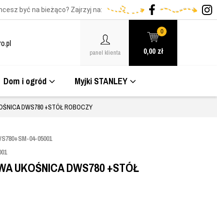
hcesz być na bieżąco? Zajrzyj na:
0
o.pl
0,00
zł
panel klienta
Dom i ogród
Myjki STANLEY
OŚNICA DWS780 +STÓŁ ROBOCZY
S780+SM-04-05001
001
WA UKOŚNICA DWS780 +STÓŁ