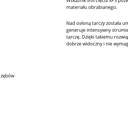
Wskaźnik linii cięcia XPS poz
materiału obrabianego.
Nad osłoną tarczy została u
generuje intensywny strumie
tarczę. Dzięki takiemu rozwiąz
dobrze widoczny i nie wymaga
0 zębów