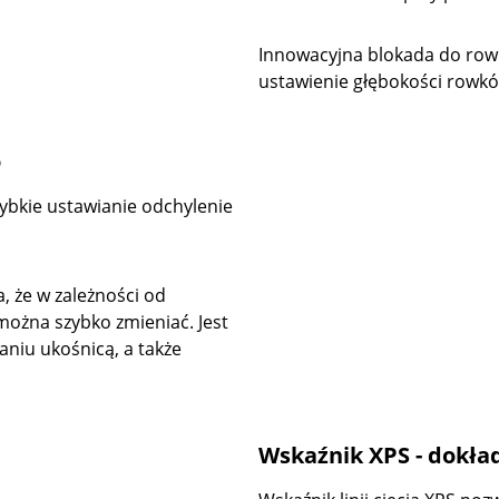
Innowacyjna blokada do row
ustawienie głębokości rowkó
o
zybkie ustawianie odchylenie
 że w zależności od
ożna szybko zmieniać. Jest
niu ukośnicą, a także
Wskaźnik XPS - dokład