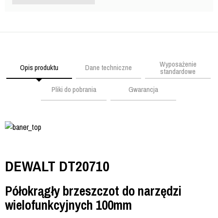
Wyposażenie
Opis produktu
Dane techniczne
standardowe
Pliki do pobrania
Gwarancja
DEWALT DT20710
Półokrągły brzeszczot do narzędzi
wielofunkcyjnych 100mm