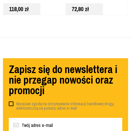
MULTITOOLA 5SZT
MULTITOOLA 3SZT
118,00
zł
72,80
zł
DT20761
DT20760
Zapisz się do newslettera i
nie przegap nowości oraz
promocji
Wyrażam zgodę na otrzymywanie informacji handlowej drogą
elektroniczną na podany adres e-mail