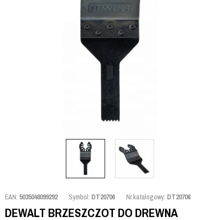
EAN:
5035048099292
Symbol:
DT20706
Nr.katalogowy:
DT20706
DEWALT BRZESZCZOT DO DREWNA