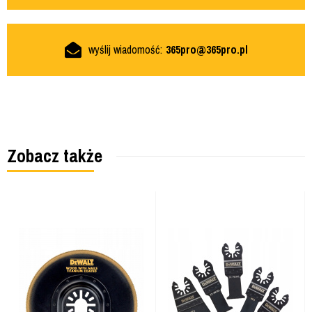
wyślij wiadomość:
365pro@365pro.pl
Zobacz także