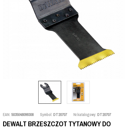
EAN:
5035048099308
Symbol:
DT20707
Nr.katalogowy:
DT20707
DEWALT BRZESZCZOT TYTANOWY DO