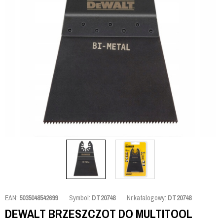
EAN:
5035048542699
Symbol:
DT20748
Nr.katalogowy:
DT20748
DEWALT BRZESZCZOT DO MULTITOOL