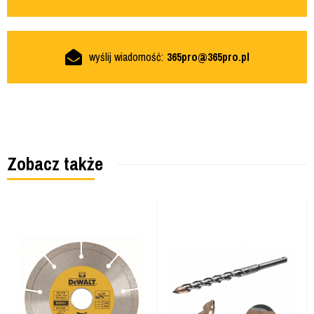
wyślij wiadomość:
365pro@365pro.pl
Zobacz także