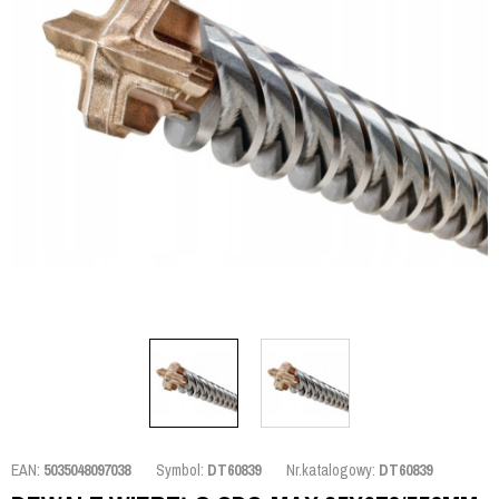
EAN:
5035048097038
Symbol:
DT60839
Nr.katalogowy:
DT60839