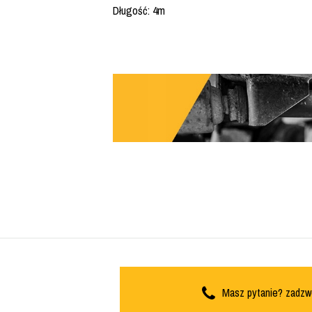
Długość: 4m
Masz pytanie? zadzw