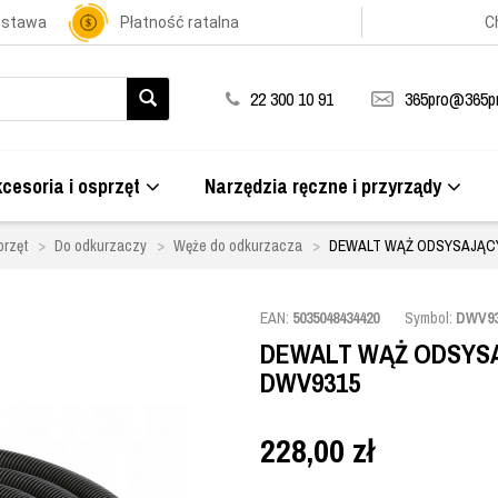
ostawa
Płatność ratalna
C
22 300 10 91
365pro@365pr
cesoria i osprzęt
Narzędzia ręczne i przyrządy
przęt
Do odkurzaczy
Węże do odkurzacza
DEWALT WĄŻ ODSYSAJĄCY
EAN:
5035048434420
Symbol:
DWV93
DEWALT WĄŻ ODSYSA
DWV9315
228,00
zł