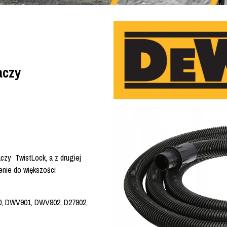
aczy
czy TwistLock, a z drugiej
enie do większości
00, DWV901, DWV902, D27902,