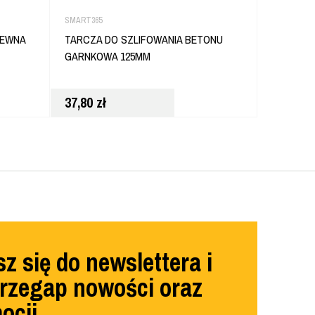
SMART365
SMART365
REWNA
TARCZA DO SZLIFOWANIA BETONU
SMART36
GARNKOWA 125MM
KORONKA
37,80
zł
53,80
zł
z się do newslettera i
przegap nowości oraz
ocji