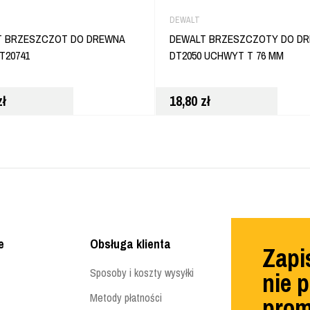
DEWALT
T BRZESZCZOT DO DREWNA
DEWALT BRZESZCZOTY DO D
T20741
DT2050 UCHWYT T 76 MM
zł
18,80
zł
e
Obsługa klienta
Zapis
Sposoby i koszty wysyłki
nie 
Metody płatności
prom