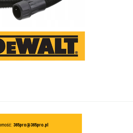
domość:
365pro@365pro.pl