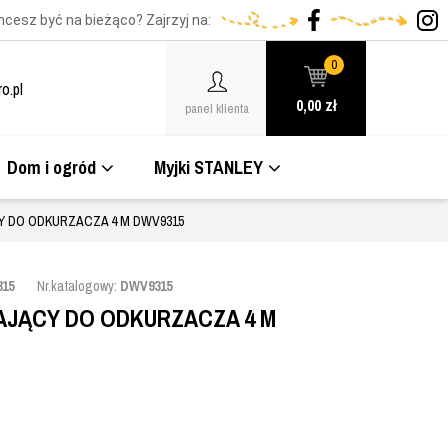
hcesz być na bieżąco? Zajrzyj na:
0
o.pl
0,00
zł
panel klienta
Dom i ogród
Myjki STANLEY
 DO ODKURZACZA 4 M DWV9315
15
Nr.katalogowy:
DWV9315
JĄCY DO ODKURZACZA 4 M