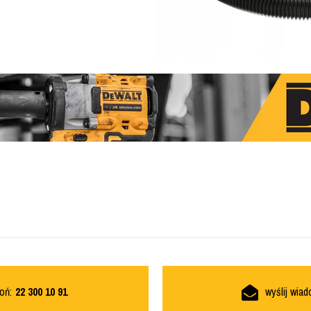
oń:
22 300 10 91
wyślij wia