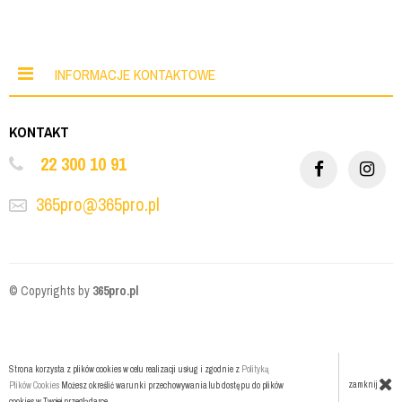
INFORMACJE KONTAKTOWE
KONTAKT
22 300 10 91
365pro@365pro.pl
© Copyrights by
365pro.pl
Strona korzysta z plików cookies w celu realizacji usług i zgodnie z
Polityką
zamknij
Plików Cookies
Możesz określić warunki przechowywania lub dostępu do plików
cookies w Twojej przeglądarce.