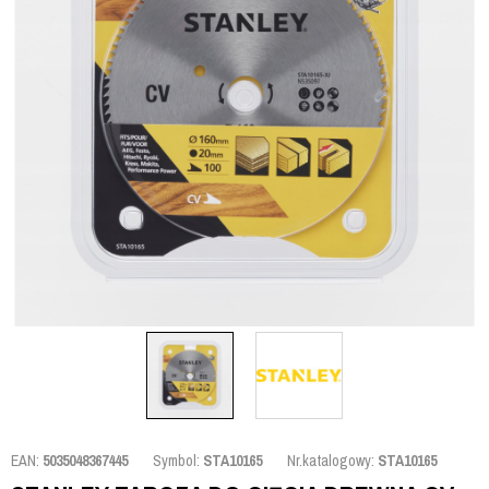
EAN:
5035048367445
Symbol:
STA10165
Nr.katalogowy:
STA10165