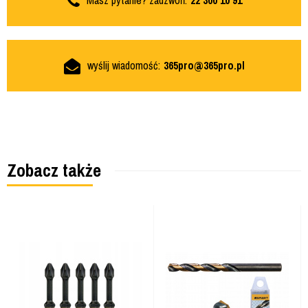
Masz pytanie? zadzwoń:
22 300 10 91
wyślij wiadomość:
365pro@365pro.pl
Zobacz także