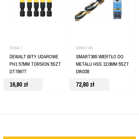
DEWALT
SMART365
DEWALT BITY UDAROWE
SMART365 WIERTŁO DO
PH1 57MM TORSION 5SZT
METALU HSS 12,0MM 5SZT
DT7997T
DIN338
16,80
zł
72,80
zł