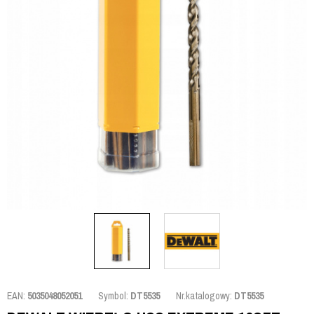
EAN:
5035048052051
Symbol:
DT5535
Nr.katalogowy:
DT5535